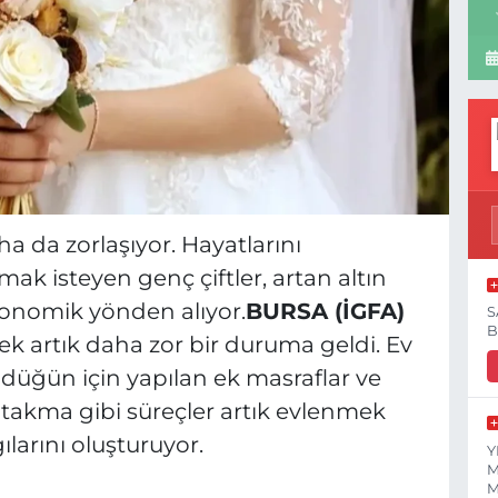
a da zorlaşıyor. Hayatlarını
mak isteyen genç çiftler, artan altın
ekonomik yönden alıyor.
BURSA (İGFA)
S
B
k artık daha zor bir duruma geldi. Ev
, düğün için yapılan ek masraflar ve
 takma gibi süreçler artık evlenmek
larını oluşturuyor.
Y
M
M