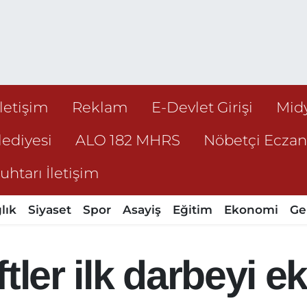
İletişim
Reklam
E-Devlet Girişi
Mid
ediyesi
ALO 182 MHRS
Nöbetçi Ecza
htarı İletişim
lık
Siyaset
Spor
Asayiş
Eğitim
Ekonomi
Ge
ftler ilk darbeyi