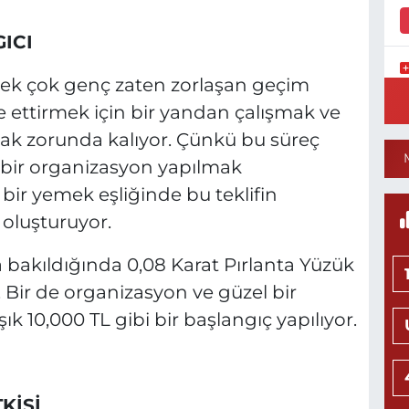
ICI
n pek çok genç zaten zorlaşan geçim
Y
S
e ettirmek için bir yandan çalışmak ve
Y
mak zorunda kalıyor. Çünkü bu süreç
in bir organizasyon yapılmak
 bir yemek eşliğinde bu teklifin
 oluşturuyor.
N
H
L
a bakıldığında 0,08 Karat Pırlanta Yüzük
0
. Bir de organizasyon ve güzel bir
k 10,000 TL gibi bir başlangıç yapılıyor.
Ö
M
H
KİSİ