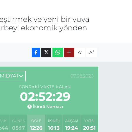
eştirmek ve yeni bir yuva
k darbeyi ekonomik yönden
-
+
A
A
MİDYAT
07.08.2026
SONRAKI VAKTE KALAN
02:52:29
İkindi Namazı
SAK
GÜNEŞ
ÖĞLE
İKINDI
AKŞAM
YATSI
:44
05:17
12:26
16:13
19:24
20:51