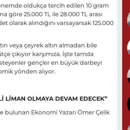
 dönemde oldukça tercih edilen 10 gram
rına göre 25.000 TL ile 28.000 TL arası
Y
det olarak alındığını varsayarsak 125.000
tın veya çeyrek altın almadan bile
G
tçe çıkıyor karşımıza. İşte tamda
isteyenler gençler en büyük darbeyi
mik yönden alıyor.
T
S
Lİ LİMAN OLMAYA DEVAM EDECEK”
rde bulunan Ekonomi Yazarı Ömer Çelik