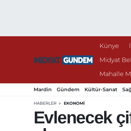
Künye
Midyat Bel
Mahalle Mu
Mardin
Gündem
Kültür-Sanat
Sağ
HABERLER
EKONOMI
Evlenecek çi