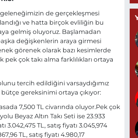
0
me geleneğimizin de gerçekleşmesi
andığı ve hatta birçok evliliğin bu
aya gelmiş oluyoruz. Başlamadan
Y
M
 başka değişkenlerin araya girmesi
A
nek görenek olarak bazı kesimlerde
 pek çok takı alma farklılıkları ortaya
Z
olunu tercih edildiğini varsaydığımız
d
bütçe gereksinimi ortaya çıkıyor:
piyasada 7,500 TL civarında oluyor.Pek çok
yolu Beyaz Altın Takı Seti ise 23.933
P
0
ı 3.042,475 TL, satış fiyatı 3.045,974
867,96 TL, satış fiyatı 4.980,17