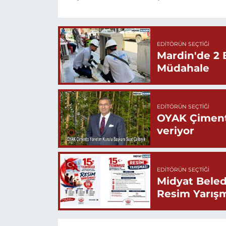
EDITÖRÜN SEÇTIĞI
Mardin'de 2 
Müdahale
EDITÖRÜN SEÇTIĞI
OYAK Çiment
veriyor
EDITÖRÜN SEÇTIĞI
Midyat Beled
Resim Yarış