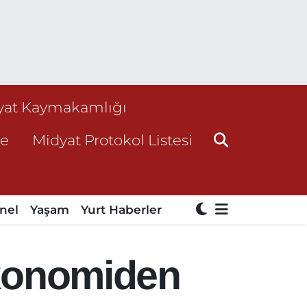
yat Kaymakamlığı
ne
Midyat Protokol Listesi
nel
Yaşam
Yurt Haberler
 ekonomiden