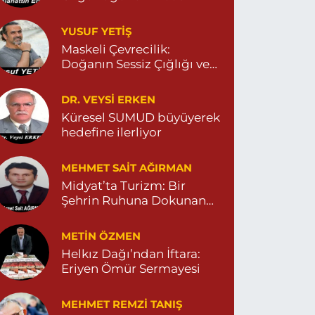
Yeni Eczanesi
YUSUF YETİŞ
ENİ MAHALLE 3086 SOKAK NO:2 4 04825413156
Maskeli Çevrecilik:
0 (482) 541 31 56
Yol Tarifi Al
Doğanın Sessiz Çığlığı ve
İnsanın Sorumsuzluğu
İlknur Eczanesi
DR. VEYSI ERKEN
ÜL MAH. VATAN CAD. NO:2A 04825911091
Küresel SUMUD büyüyerek
hedefine ilerliyor
0 (482) 591 10 91
Yol Tarifi Al
MEHMET SAIT AĞIRMAN
Turan Eczanesi
Midyat’ta Turizm: Bir
EPEBAŞI MAHALLE KISMETLİ CADDE NO:59D
Şehrin Ruhuna Dokunan
AĞLIK OCAĞI YANI 04823813670
Değişim
0 (482) 381 36 70
Yol Tarifi Al
METIN ÖZMEN
Helkız Dağı’ndan İftara:
Eriyen Ömür Sermayesi
MEHMET REMZI TANIŞ