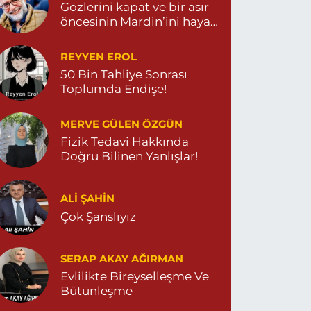
Gözlerini kapat ve bir asır
öncesinin Mardin’ini hayal
et…
REYYEN EROL
50 Bin Tahliye Sonrası
Toplumda Endişe!
MERVE GÜLEN ÖZGÜN
Fizik Tedavi Hakkında
Doğru Bilinen Yanlışlar!
ALI ŞAHİN
Çok Şanslıyız
SERAP AKAY AĞIRMAN
Evlilikte Bireyselleşme Ve
Bütünleşme