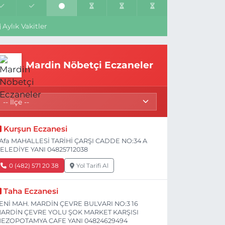
Aylık Vakitler
Mardin Nöbetçi Eczaneler
Kurşun Eczanesi
Afa MAHALLESİ TARİHİ ÇARŞI CADDE NO:34 A
ELEDİYE YANI 04825712038
0 (482) 571 20 38
Yol Tarifi Al
Taha Eczanesi
ENİ MAH. MARDİN ÇEVRE BULVARI NO:3 16
ARDİN ÇEVRE YOLU ŞOK MARKET KARŞISI
EZOPOTAMYA CAFE YANI 04824629494