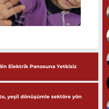
T
D
Bin Elektrik Panosuna Yetkisiz
o, yeşil dönüşümle sektöre yön