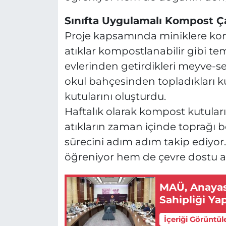
Sınıfta Uygulamalı Kompost Ç
Proje kapsamında miniklere kom
atıklar kompostlanabilir gibi teme
evlerinden getirdikleri meyve-s
okul bahçesinden topladıkları 
kutularını oluşturdu.
Haftalık olarak kompost kutuları
atıkların zaman içinde toprağı 
sürecini adım adım takip ediyor
öğreniyor hem de çevre dostu alış
MAÜ, Anayasa
Sahipliği Yap
İçeriği Görüntül