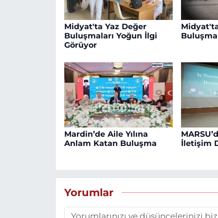
Midyat'ta Yaz Değer
Midyat't
Buluşmaları Yoğun İlgi
Buluşmal
Görüyor
Mardin’de Aile Yılına
MARSU’d
Anlam Katan Buluşma
İletişim 
Yorumlar