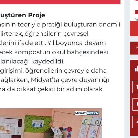
üştüren Proje
Y
ının teoriyle pratiği buluşturan önemli
N
rterek, öğrencilerin çevresel
klerini ifade etti. Yıl boyunca devam
lecek kompostun okul bahçesindeki
N
lanılacağı kaydedildi.
irişimi, öğrencilerin çevreyle daha
sağlarken, Midyat’ta çevre duyarlılığı
ına da dikkat çekici bir adım olarak
Y
M
Y