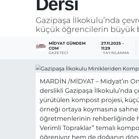
Dersi
Gazipaşa İlkokulu’nda çevr
küçük öğrencilerin büyük b
MIDYAT GÜNDEM
27.11.2025 -
COM
11:29
GAZETECI
YAYINLANMA
MARDİN /MİDYAT – Midyat’ın Ort
derslikli Gazipaşa İlkokulu’nda 
yürütülen kompost projesi, küçü
örneği ortaya koymasına sahne ol
öğretmenlerinin rehberliğinde ha
Verimli Topraklar” temalı kompos
öğreniyor hem de doğanın dön