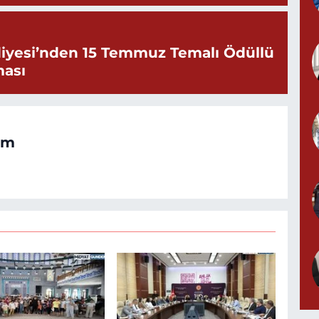
iyesi’nden 15 Temmuz Temalı Ödüllü
ması
om