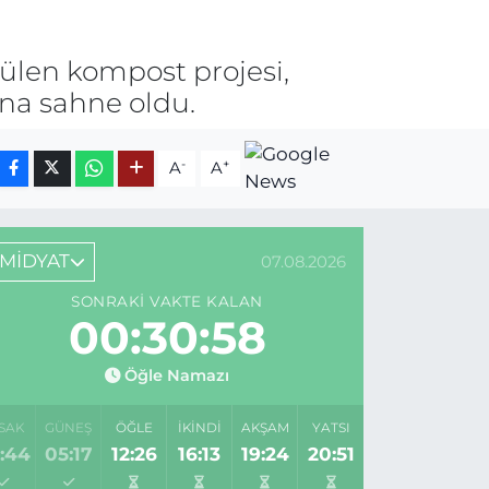
tülen kompost projesi,
ına sahne oldu.
-
+
A
A
MİDYAT
07.08.2026
SONRAKI VAKTE KALAN
00:30:58
Öğle Namazı
SAK
GÜNEŞ
ÖĞLE
İKINDI
AKŞAM
YATSI
:44
05:17
12:26
16:13
19:24
20:51