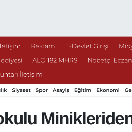
İletişim
Reklam
E-Devlet Girişi
Mid
ediyesi
ALO 182 MHRS
Nöbetçi Ecza
htarı İletişim
lık
Siyaset
Spor
Asayiş
Eğitim
Ekonomi
Ge
okulu Miniklerid