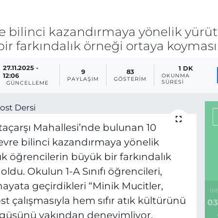
e bilinci kazandırmaya yönelik yürü
ir farkındalık örneği ortaya koymas
27.11.2025 -
1 DK
9
83
12:06
OKUNMA
PAYLAŞIM
GÖSTERIM
SÜRESI
GÜNCELLEME
açarşı Mahallesi’nde bulunan 10
çevre bilinci kazandırmaya yönelik
k öğrencilerin büyük bir farkındalık
du. Okulun 1-A Sınıfı öğrencileri,
yata geçirdikleri “Minik Mucitler,
İM
t çalışmasıyla hem sıfır atık kültürünü
03
güsünü yakından deneyimliyor.