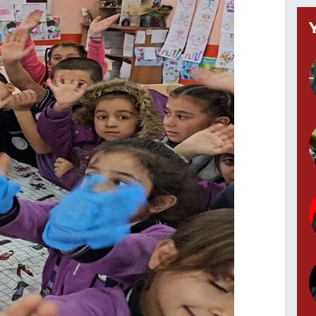
Z
M
P
M
Y
G