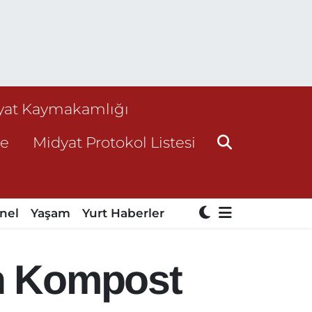
yat Kaymakamlığı
ne
Midyat Protokol Listesi
nel
Yaşam
Yurt Haberler
en Kompost