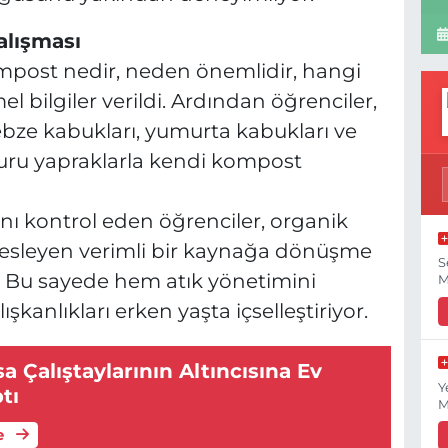
alışması
post nedir, neden önemlidir, hangi
l bilgiler verildi. Ardından öğrenciler,
ebze kabukları, yumurta kabukları ve
kuru yapraklarla kendi kompost
nı kontrol eden öğrenciler, organik
besleyen verimli bir kaynağa dönüşme
S
. Bu sayede hem atık yönetimini
M
kanlıkları erken yaşta içselleştiriyor.
 Çalıştaylarının Altıncısına Ev
Y
tı
M
e