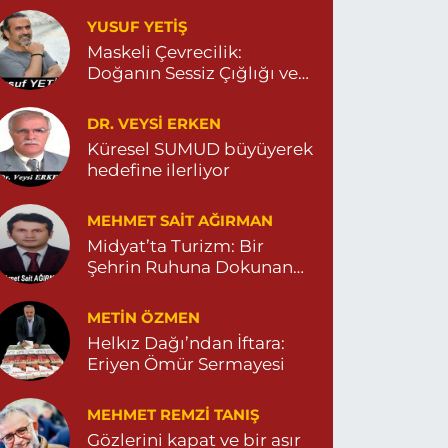
0 (482) 591 10 91
Yol Tarifi Al
YUSUF YETİŞ
Maskeli Çevrecilik:
Turan Eczanesi
Doğanın Sessiz Çığlığı ve
İnsanın Sorumsuzluğu
epebaşı Mahallesi, Kısmetli Caddesi No:59 D
argeçit Mardin
DR. VEYSI ERKEN
0 (482) 381 36 70
Yol Tarifi Al
Küresel SUMUD büyüyerek
hedefine ilerliyor
MEHMET SAIT AĞIRMAN
Midyat’ta Turizm: Bir
Şehrin Ruhuna Dokunan
Değişim
METIN ÖZMEN
Helkız Dağı’ndan İftara:
Eriyen Ömür Sermayesi
MEHMET REMZI TANIŞ
Gözlerini kapat ve bir asır