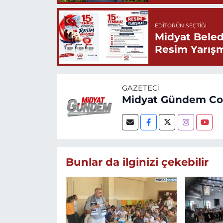
EDITÖRÜN SEÇTIĞI
Midyat Beled
Resim Yarış
GAZETECI
Midyat Gündem C
Bunlar da ilginizi çekebilir