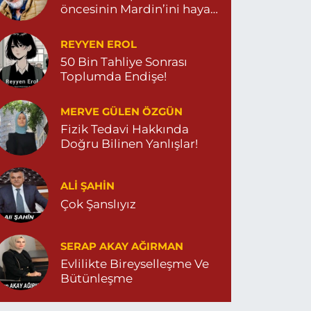
öncesinin Mardin’ini hayal
et…
REYYEN EROL
50 Bin Tahliye Sonrası
Toplumda Endişe!
MERVE GÜLEN ÖZGÜN
Fizik Tedavi Hakkında
Doğru Bilinen Yanlışlar!
ALI ŞAHİN
Çok Şanslıyız
SERAP AKAY AĞIRMAN
Evlilikte Bireyselleşme Ve
Bütünleşme