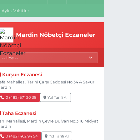
Aylık Vakitler
Mardin Nöbetçi Eczaneler
Kurşun Eczanesi
efa Mahallesi, Tarihi Çarşı Caddesi No:34 A Savur
ardin
0 (482) 571 20 38
Yol Tarifi Al
Taha Eczanesi
eni Mahallesi, Mardin Çevre Bulvarı No:3 16 Midyat
ardin
0 (482) 462 94 94
Yol Tarifi Al