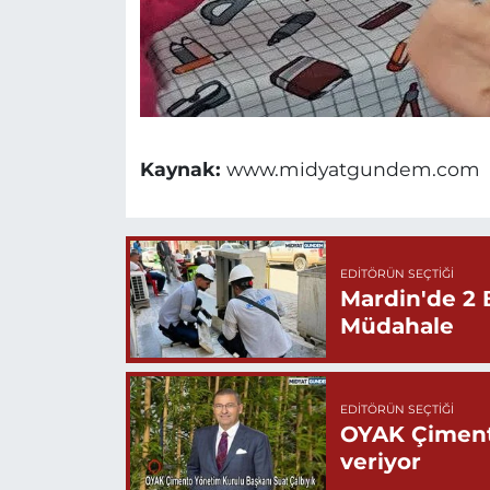
Kaynak:
www.midyatgundem.com
EDITÖRÜN SEÇTIĞI
Mardin'de 2 
Müdahale
EDITÖRÜN SEÇTIĞI
OYAK Çiment
veriyor