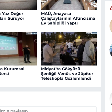
a Yaz Değer
MAÜ, Anayasa
arı Sürüyor
Çalıştaylarının Altıncısına
Ev Sahipliği Yaptı
a Kurumsal
Midyat’ta Gökyüzü
Dersi
Şenliği! Venüs ve Jüpiter
Teleskopla Gözlemlendi