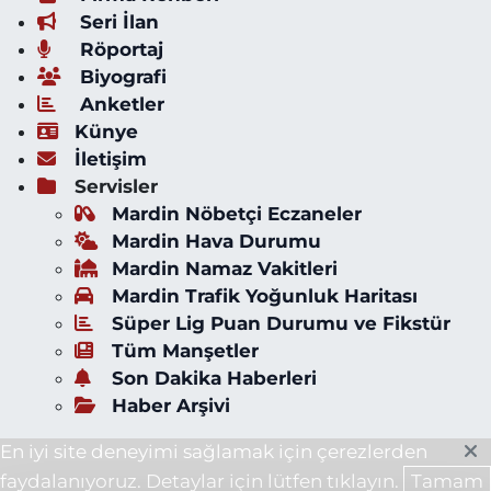
Seri İlan
Röportaj
Biyografi
Anketler
Künye
İletişim
Servisler
Mardin Nöbetçi Eczaneler
Mardin Hava Durumu
Mardin Namaz Vakitleri
Mardin Trafik Yoğunluk Haritası
Süper Lig Puan Durumu ve Fikstür
Tüm Manşetler
Son Dakika Haberleri
Haber Arşivi
En iyi site deneyimi sağlamak için çerezlerden
faydalanıyoruz. Detaylar için lütfen tıklayın.
Tamam