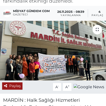
farkındalık etkinliği düzenledi.
MIDYAT GÜNDEM COM
26.11.2025 - 08:39
4
GAZETECI
YAYINLANMA
PAYLAŞI
Paylaş
-
+
A
A
MARDİN : Halk Sağlığı Hizmetleri