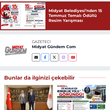
Midyat Belediyesi’nden 15
Temmuz Temalı Ödüllü
Resim Yarışması
GAZETECI
Midyat Gündem Com
Bunlar da ilginizi çekebilir