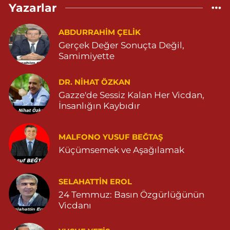
Yazarlar
YENİ MAHALLE 514 SOKAK NO:36 ÇEÇEN MEZARLIĞININ 300
METRE ARKASI YENİ MAHALLE ASM KARŞISI 04823130747
ABDURRAHIM ÇELİK
0 (482) 313 07 47
Yol Tarifi Al
Gerçek Değer Sonuçta Değil,
Samimiyette
Sarohan Eczanesi
ZEYTNPINAR MAHALLESİ ROJ CADDESİ NO:30 A derik devlet
hastanesi karşısı 05425113484
DR. NIHAT ÖZKAN
Gazze'de Sessiz Kalan Her Vicdan,
0 (542) 511 34 84
Yol Tarifi Al
İnsanlığın Kaybıdır
Eymen Eczanesi
POYRAZ MAHALLE MEVLANA SOKAK NO:5A 05343032144
MALFONO YUSUF BEĞTAŞ
Küçümsemek ve Aşağılamak
0 (534) 303 21 44
Yol Tarifi Al
Yeni Eczanesi
SELAHATTIN EROL
YENİ MAHALLE 3086 SOKAK NO:2 4 04825413156
24 Temmuz: Basın Özgürlüğünün
Vicdanı
0 (482) 541 31 56
Yol Tarifi Al