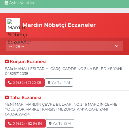
Aylık Vakitler
Mardin Nöbetçi Eczaneler
Kurşun Eczanesi
SAfa MAHALLESİ TARİHİ ÇARŞI CADDE NO:34 A BELEDİYE YANI
04825712038
0 (482) 571 20 38
Yol Tarifi Al
Taha Eczanesi
YENİ MAH. MARDİN ÇEVRE BULVARI NO:3 16 MARDİN ÇEVRE
YOLU ŞOK MARKET KARŞISI MEZOPOTAMYA CAFE YANI
04824629494
0 (482) 462 94 94
Yol Tarifi Al