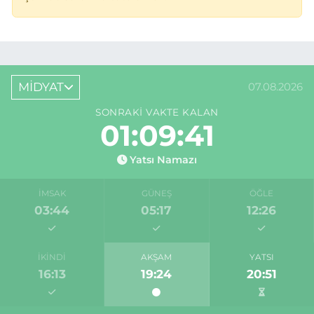
MİDYAT
07.08.2026
SONRAKI VAKTE KALAN
01:09:41
Yatsı Namazı
İMSAK
GÜNEŞ
ÖĞLE
03:44
05:17
12:26
İKINDI
AKŞAM
YATSI
16:13
19:24
20:51