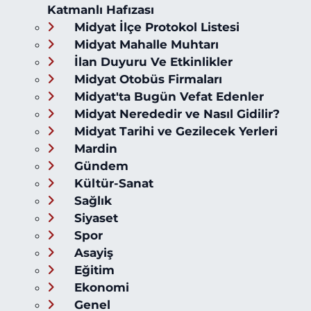
Katmanlı Hafızası
Midyat İlçe Protokol Listesi
Midyat Mahalle Muhtarı
İlan Duyuru Ve Etkinlikler
Midyat Otobüs Firmaları
Midyat'ta Bugün Vefat Edenler
Midyat Nerededir ve Nasıl Gidilir?
Midyat Tarihi ve Gezilecek Yerleri
Mardin
Gündem
Kültür-Sanat
Sağlık
Siyaset
Spor
Asayiş
Eğitim
Ekonomi
Genel