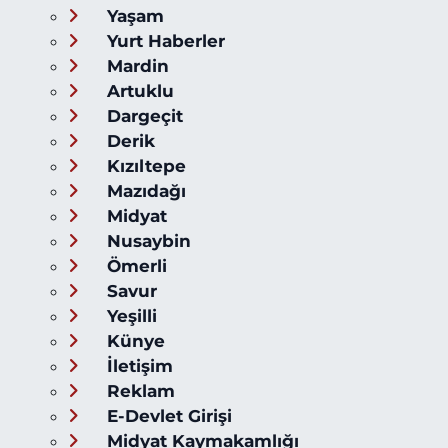
Yaşam
Yurt Haberler
Mardin
Artuklu
Dargeçit
Derik
Kızıltepe
Mazıdağı
Midyat
Nusaybin
Ömerli
Savur
Yeşilli
Künye
İletişim
Reklam
E-Devlet Girişi
Midyat Kaymakamlığı