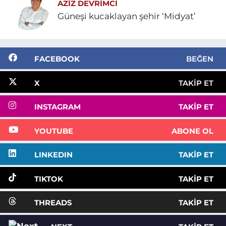
AZIZ DEVRIMCI
Güneşi kucaklayan şehir ‘Midyat’
FACEBOOK
BEĞEN
X
TAKIP ET
INSTAGRAM
TAKIP ET
YOUTUBE
ABONE OL
LINKEDIN
TAKIP ET
TIKTOK
TAKIP ET
THREADS
TAKIP ET