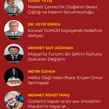
YUSUF YETİŞ
İlknur Eczanesi
Maskeli Çevrecilik: Doğanın Sessiz
GÜL MAH. VATAN CAD. NO:2A 04825911091
Çığlığı ve İnsanın Sorumsuzluğu
0 (482) 591 10 91
Yol Tarifi Al
DR. VEYSI ERKEN
Turan Eczanesi
Küresel SUMUD büyüyerek hedefine
TEPEBAŞI MAHALLE KISMETLİ CADDE NO:59D SAĞLIK OCAĞI
ilerliyor
YANI 04823813670
0 (482) 381 36 70
Yol Tarifi Al
MEHMET SAIT AĞIRMAN
Midyat’ta Turizm: Bir Şehrin Ruhuna
Dokunan Değişim
METIN ÖZMEN
Helkız Dağı’ndan İftara: Eriyen Ömür
Sermayesi
MEHMET REMZI TANIŞ
Gözlerini kapat ve bir asır öncesinin
Mardin’ini hayal et…