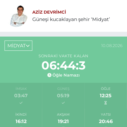
AZIZ DEVRIMCI
Güneşi kucaklayan şehir ‘Midyat’
MİDYAT
10.08.2026
SONRAKI VAKTE KALAN
06:44:3
Öğle Namazı
İMSAK
GÜNEŞ
ÖĞLE
03:47
05:19
12:25
İKINDI
AKŞAM
YATSI
16:12
19:21
20:46