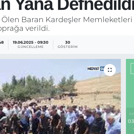
n Yana Defnedild
a Ölen Baran Kardeşler Memleketleri 
prağa verildi.
48
19.06.2025 - 09:30
30
GÜNCELLEME
GÖSTERIM
İM
03