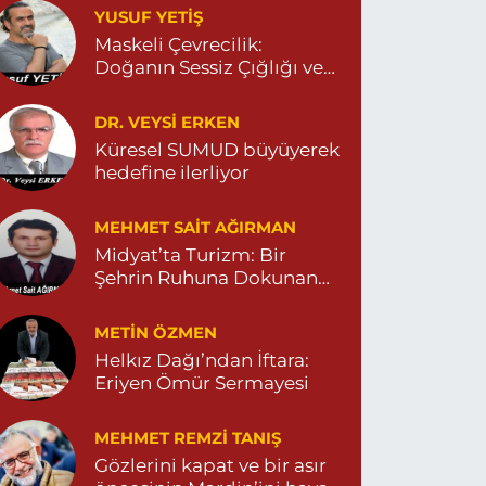
YUSUF YETİŞ
ENİ MAHALLE 3086 SOKAK NO:2 4 04825413156
Maskeli Çevrecilik:
0 (482) 541 31 56
Yol Tarifi Al
Doğanın Sessiz Çığlığı ve
İnsanın Sorumsuzluğu
İlknur Eczanesi
DR. VEYSI ERKEN
ÜL MAH. VATAN CAD. NO:2A 04825911091
Küresel SUMUD büyüyerek
hedefine ilerliyor
0 (482) 591 10 91
Yol Tarifi Al
MEHMET SAIT AĞIRMAN
Turan Eczanesi
Midyat’ta Turizm: Bir
EPEBAŞI MAHALLE KISMETLİ CADDE NO:59D
Şehrin Ruhuna Dokunan
AĞLIK OCAĞI YANI 04823813670
Değişim
0 (482) 381 36 70
Yol Tarifi Al
METIN ÖZMEN
Helkız Dağı’ndan İftara:
Eriyen Ömür Sermayesi
MEHMET REMZI TANIŞ
Gözlerini kapat ve bir asır