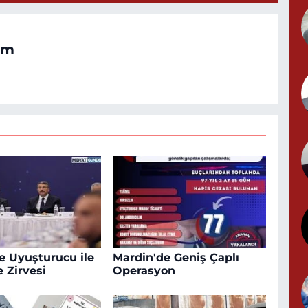
Y
om
G
T
S
e Uyuşturucu ile
Mardin'de Geniş Çaplı
 Zirvesi
Operasyon