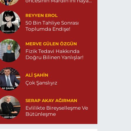
öncesinin Mardin’ini hayal
et…
REYYEN EROL
50 Bin Tahliye Sonrası
Toplumda Endişe!
MERVE GÜLEN ÖZGÜN
Fizik Tedavi Hakkında
Doğru Bilinen Yanlışlar!
ALI ŞAHİN
Çok Şanslıyız
SERAP AKAY AĞIRMAN
Evlilikte Bireyselleşme Ve
Bütünleşme