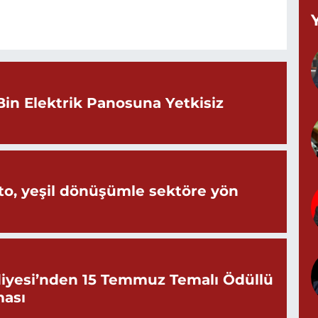
Y
M
A
Bin Elektrik Panosuna Yetkisiz
Z
d
o, yeşil dönüşümle sektöre yön
P
0
iyesi’nden 15 Temmuz Temalı Ödüllü
ması