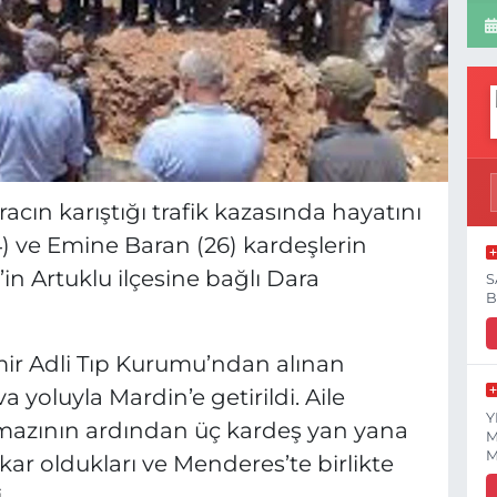
acın karıştığı trafik kazasında hayatını
) ve Emine Baran (26) kardeşlerin
in Artuklu ilçesine bağlı Dara
S
B
mir Adli Tıp Kurumu’ndan alınan
 yoluyla Mardin’e getirildi. Aile
Y
mazının ardından üç kardeş yan yana
M
M
kar oldukları ve Menderes’te birlikte