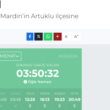
i
Mardin’in Artuklu ilçesine
-
+
A
A
MİDYAT
08.08.2026
SONRAKI VAKTE KALAN
03:50:32
Öğle Namazı
SAK
GÜNEŞ
ÖĞLE
İKINDI
AKŞAM
YATSI
:45
05:18
12:25
16:13
19:23
20:49