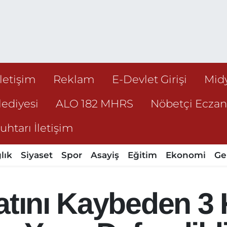
İletişim
Reklam
E-Devlet Girişi
Mid
ediyesi
ALO 182 MHRS
Nöbetçi Ecza
htarı İletişim
lık
Siyaset
Spor
Asayiş
Eğitim
Ekonomi
Ge
atını Kaybeden 3