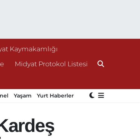
yat Kaymakamlığı
ne
Midyat Protokol Listesi
nel
Yaşam
Yurt Haberler
 Kardeş