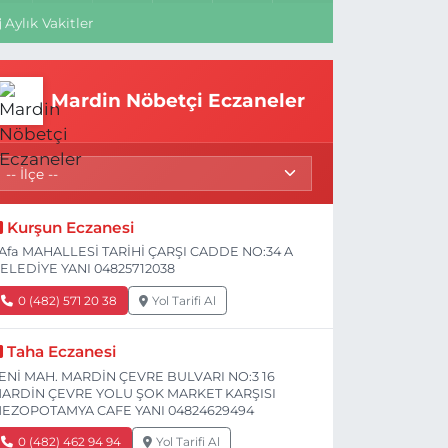
Aylık Vakitler
Mardin Nöbetçi Eczaneler
Kurşun Eczanesi
Afa MAHALLESİ TARİHİ ÇARŞI CADDE NO:34 A
ELEDİYE YANI 04825712038
0 (482) 571 20 38
Yol Tarifi Al
Taha Eczanesi
ENİ MAH. MARDİN ÇEVRE BULVARI NO:3 16
ARDİN ÇEVRE YOLU ŞOK MARKET KARŞISI
EZOPOTAMYA CAFE YANI 04824629494
0 (482) 462 94 94
Yol Tarifi Al