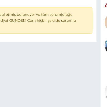
bul etmiş bulunuyor ve tüm sorumluluğu
Midyat GÜNDEM Com hiçbir şekilde sorumlu