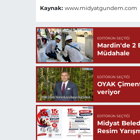
Kaynak:
www.midyatgundem.com
EDITÖRÜN SEÇTIĞI
Mardin'de 2 
Müdahale
EDITÖRÜN SEÇTIĞI
OYAK Çiment
veriyor
EDITÖRÜN SEÇTIĞI
Midyat Beled
Resim Yarış