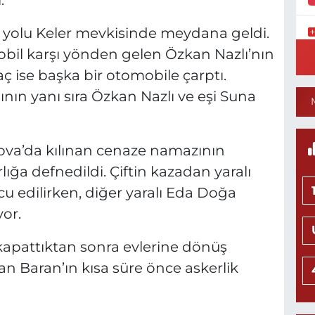
.
 yolu Keler mevkisinde meydana geldi.
Y
obil karşı yönden gelen Özkan Nazlı’nın
S
raç ise başka bir otomobile çarptı.
Y
ının yanı sıra Özkan Nazlı ve eşi Suna
rnova’da kılınan cenaze namazının
N
H
ğa defnedildi. Çiftin kazadan yaralı
L
0
cu edilirken, diğer yaralı Eda Doğa
yor.
i kapattıktan sonra evlerine dönüş
Ö
tan Baran’ın kısa süre önce askerlik
M
H
0