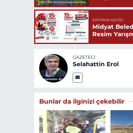
EDITÖRÜN SEÇTIĞI
Midyat Beled
Resim Yarış
GAZETECI
Selahattin Erol
Bunlar da ilginizi çekebilir