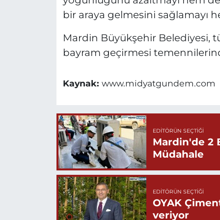
yoğunluğunu azaltmayı hem de v
bir araya gelmesini sağlamayı he
Mardin Büyükşehir Belediyesi, t
bayram geçirmesi temennilerin
Kaynak:
www.midyatgundem.com
EDITÖRÜN SEÇTIĞI
Mardin'de 2 
Müdahale
EDITÖRÜN SEÇTIĞI
OYAK Çiment
veriyor