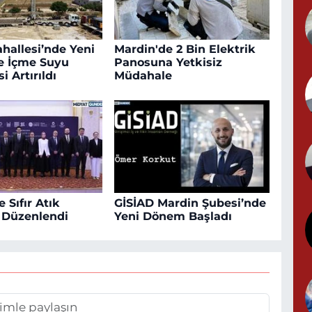
Y
ahallesi’nde Yeni
Mardin'de 2 Bin Elektrik
le İçme Suyu
Panosuna Yetkisiz
i Artırıldı
Müdahale
G
T
S
 Sıfır Atık
GİSİAD Mardin Şubesi’nde
ı Düzenlendi
Yeni Dönem Başladı