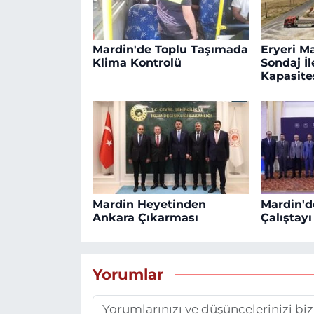
Mardin'de Toplu Taşımada
Eryeri M
Klima Kontrolü
Sondaj İ
Kapasites
Mardin Heyetinden
Mardin'de
Ankara Çıkarması
Çalıştay
Yorumlar