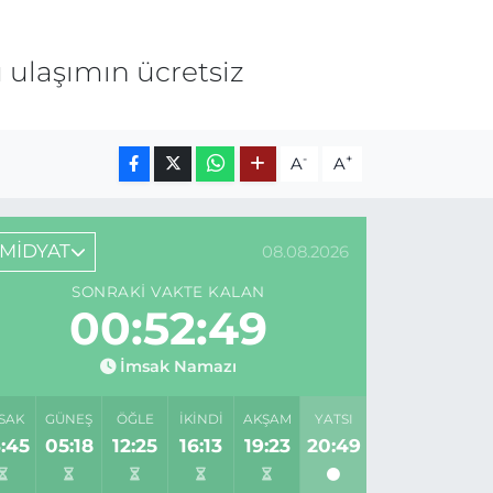
 ulaşımın ücretsiz
-
+
A
A
MİDYAT
08.08.2026
SONRAKI VAKTE KALAN
00:52:49
İmsak Namazı
SAK
GÜNEŞ
ÖĞLE
İKINDI
AKŞAM
YATSI
:45
05:18
12:25
16:13
19:23
20:49