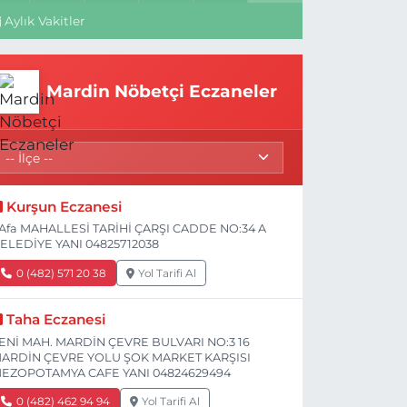
Aylık Vakitler
Mardin Nöbetçi Eczaneler
Kurşun Eczanesi
Afa MAHALLESİ TARİHİ ÇARŞI CADDE NO:34 A
ELEDİYE YANI 04825712038
0 (482) 571 20 38
Yol Tarifi Al
Taha Eczanesi
ENİ MAH. MARDİN ÇEVRE BULVARI NO:3 16
ARDİN ÇEVRE YOLU ŞOK MARKET KARŞISI
EZOPOTAMYA CAFE YANI 04824629494
0 (482) 462 94 94
Yol Tarifi Al