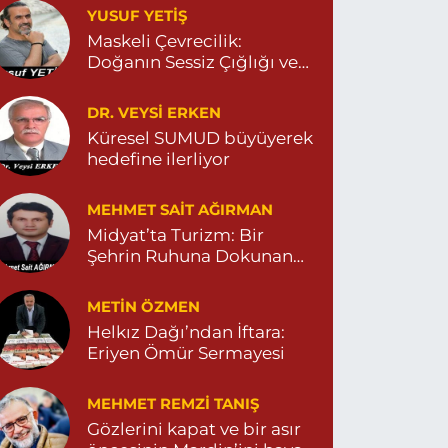
YUSUF YETİŞ
ENİ MAHALLE 3086 SOKAK NO:2 4 04825413156
Maskeli Çevrecilik:
0 (482) 541 31 56
Yol Tarifi Al
Doğanın Sessiz Çığlığı ve
İnsanın Sorumsuzluğu
İlknur Eczanesi
DR. VEYSI ERKEN
ÜL MAH. VATAN CAD. NO:2A 04825911091
Küresel SUMUD büyüyerek
hedefine ilerliyor
0 (482) 591 10 91
Yol Tarifi Al
MEHMET SAIT AĞIRMAN
Turan Eczanesi
Midyat’ta Turizm: Bir
EPEBAŞI MAHALLE KISMETLİ CADDE NO:59D
Şehrin Ruhuna Dokunan
AĞLIK OCAĞI YANI 04823813670
Değişim
0 (482) 381 36 70
Yol Tarifi Al
METIN ÖZMEN
Helkız Dağı’ndan İftara:
Eriyen Ömür Sermayesi
MEHMET REMZI TANIŞ
Gözlerini kapat ve bir asır