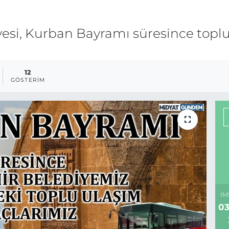
esi, Kurban Bayramı süresince toplu
12
GÖSTERIM
İM
03