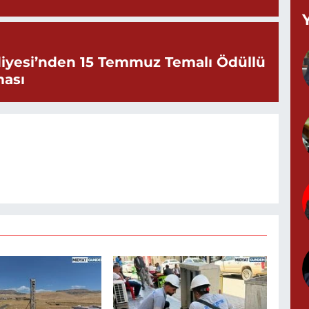
Y
iyesi’nden 15 Temmuz Temalı Ödüllü
M
ması
A
Z
d
P
0