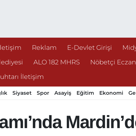
İletişim
Reklam
E-Devlet Girişi
Mid
ediyesi
ALO 182 MHRS
Nöbetçi Ecza
htarı İletişim
lık
Siyaset
Spor
Asayiş
Eğitim
Ekonomi
Ge
amı’nda Mardin’d