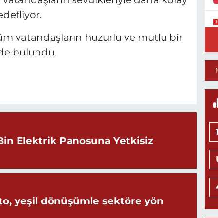
atandaşların sevdikleriyle daha kolay
defliyor.
Y
üm vatandaşların huzurlu ve mutlu bir
S
de bulundu.
Y
N
H
L
0
Bin Elektrik Panosuna Yetkisiz
Ö
M
H
o, yeşil dönüşümle sektöre yön
0