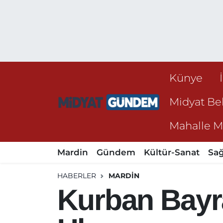
Künye
Midyat Bel
Mahalle Mu
Mardin
Gündem
Kültür-Sanat
Sağ
HABERLER
MARDIN
Kurban Bayr