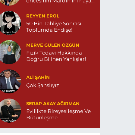
öncesinin Mardin’ini hayal
et…
REYYEN EROL
50 Bin Tahliye Sonrası
Toplumda Endişe!
MERVE GÜLEN ÖZGÜN
Fizik Tedavi Hakkında
Doğru Bilinen Yanlışlar!
ALI ŞAHİN
Çok Şanslıyız
SERAP AKAY AĞIRMAN
Evlilikte Bireyselleşme Ve
Bütünleşme