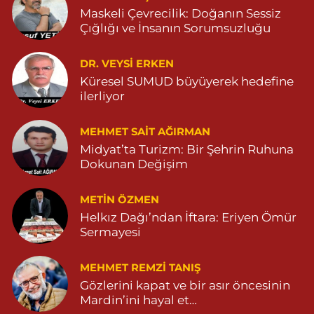
0 (482) 381 28 01
Yol Tarifi Al
Maskeli Çevrecilik: Doğanın Sessiz
Çığlığı ve İnsanın Sorumsuzluğu
Abak Eczanesi
KALE MAHALLE AMED CADDE NO:204 Z1 04822514279
DR. VEYSI ERKEN
0 (482) 251 42 79
Yol Tarifi Al
Küresel SUMUD büyüyerek hedefine
ilerliyor
MEHMET SAIT AĞIRMAN
Midyat’ta Turizm: Bir Şehrin Ruhuna
Dokunan Değişim
METIN ÖZMEN
Helkız Dağı’ndan İftara: Eriyen Ömür
Sermayesi
MEHMET REMZI TANIŞ
Gözlerini kapat ve bir asır öncesinin
Mardin’ini hayal et…