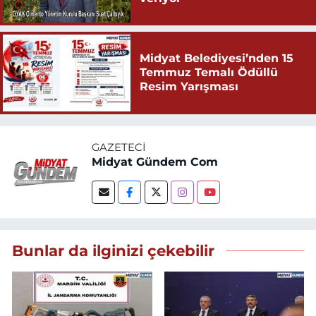
Midyat Belediyesi’nden 15
Temmuz Temalı Ödüllü
Resim Yarışması
GAZETECI
Midyat Gündem Com
Bunlar da ilginizi çekebilir