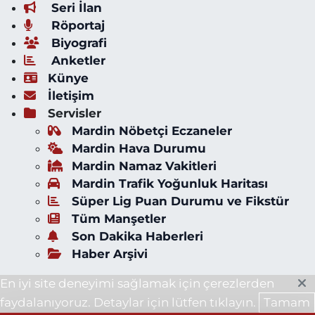
Seri İlan
Röportaj
Biyografi
Anketler
Künye
İletişim
Servisler
Mardin Nöbetçi Eczaneler
Mardin Hava Durumu
Mardin Namaz Vakitleri
Mardin Trafik Yoğunluk Haritası
Süper Lig Puan Durumu ve Fikstür
Tüm Manşetler
Son Dakika Haberleri
Haber Arşivi
En iyi site deneyimi sağlamak için çerezlerden
faydalanıyoruz. Detaylar için lütfen tıklayın.
Tamam