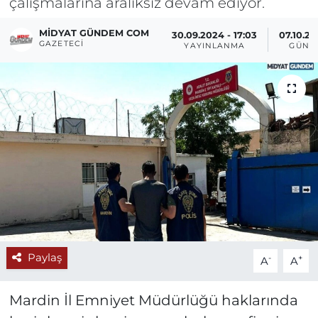
çalışmalarına aralıksız devam ediyor.
MIDYAT GÜNDEM COM
30.09.2024 - 17:03
07.10.20
GAZETECI
YAYINLANMA
GÜNC
Paylaş
-
+
A
A
Mardin İl Emniyet Müdürlüğü haklarında