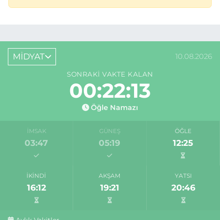
MİDYAT
10.08.2026
SONRAKI VAKTE KALAN
00:22:13
Öğle Namazı
İMSAK
GÜNEŞ
ÖĞLE
03:47
05:19
12:25
İKINDI
AKŞAM
YATSI
16:12
19:21
20:46