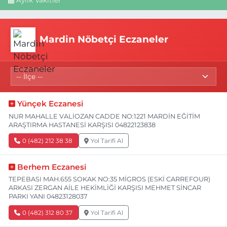
Aylık Vakitler
Mardin Nöbetçi Eczaneler
Yünçek Eczanesi
NUR MAHALLE VALİOZAN CADDE NO:1221 MARDİN EĞİTİM
ARAŞTIRMA HASTANESİ KARŞISI 04822123838
0 (482) 212 38 38
Yol Tarifi Al
Berhem Eczanesi
TEPEBASI MAH.655 SOKAK NO:35 MİGROS (ESKİ CARREFOUR)
ARKASI ZERGAN AİLE HEKİMLİĞİ KARŞISI MEHMET SİNCAR
PARKI YANI 04823128037
0 (482) 312 80 37
Yol Tarifi Al