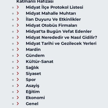
Katmanlı Hafızası
Midyat İlçe Protokol Listesi
Midyat Mahalle Muhtarı
İlan Duyuru Ve Etkinlikler
Midyat Otobüs Firmaları
Midyat'ta Bugün Vefat Edenler
Midyat Nerededir ve Nasıl Gidilir?
Midyat Tarihi ve Gezilecek Yerleri
Mardin
Gündem
Kültür-Sanat
Sağlık
Siyaset
Spor
Asayiş
Eğitim
Ekonomi
Genel