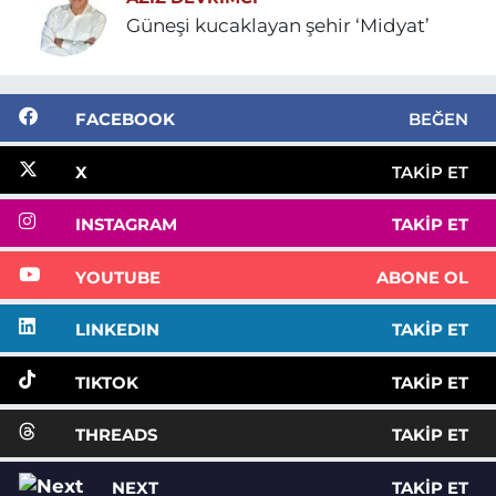
Güneşi kucaklayan şehir ‘Midyat’
FACEBOOK
BEĞEN
X
TAKIP ET
INSTAGRAM
TAKIP ET
YOUTUBE
ABONE OL
LINKEDIN
TAKIP ET
TIKTOK
TAKIP ET
THREADS
TAKIP ET
NEXT
TAKIP ET