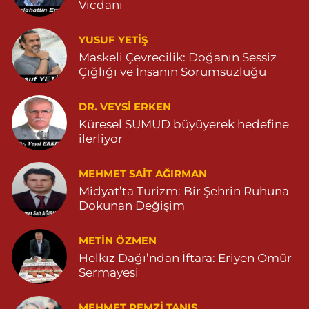
Vicdanı
Tepebaşı Mahallesi, Kısmetli Caddesi No:59 D Dargeçit Mardin
0 (482) 381 36 70
Yol Tarifi Al
YUSUF YETİŞ
Maskeli Çevrecilik: Doğanın Sessiz
Çığlığı ve İnsanın Sorumsuzluğu
DR. VEYSI ERKEN
Küresel SUMUD büyüyerek hedefine
ilerliyor
MEHMET SAIT AĞIRMAN
Midyat’ta Turizm: Bir Şehrin Ruhuna
Dokunan Değişim
METIN ÖZMEN
Helkız Dağı’ndan İftara: Eriyen Ömür
Sermayesi
MEHMET REMZI TANIŞ