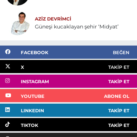
AZIZ DEVRIMCI
Güneşi kucaklayan şehir ‘Midyat’
FACEBOOK
BEĞEN
X
TAKIP ET
INSTAGRAM
TAKIP ET
YOUTUBE
ABONE OL
LINKEDIN
TAKIP ET
TIKTOK
TAKIP ET