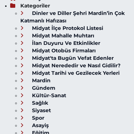
Kategoriler
Dinler ve Diller Şehri Mardin’in Çok
Katmanlı Hafızası
Midyat İlçe Protokol Listesi
Midyat Mahalle Muhtarı
İlan Duyuru Ve Etkinlikler
Midyat Otobüs Firmaları
Midyat'ta Bugün Vefat Edenler
Midyat Nerededir ve Nasıl Gidilir?
Midyat Tarihi ve Gezilecek Yerleri
Mardin
Gündem
Kültür-Sanat
Sağlık
Siyaset
Spor
Asayiş
Eğitim