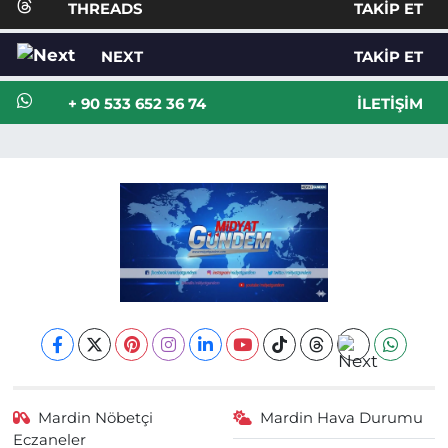
THREADS
TAKIP ET
NEXT
TAKIP ET
+ 90 533 652 36 74
İLETIŞIM
Mardin Nöbetçi
Mardin Hava Durumu
Eczaneler