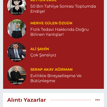
REYYEN EROL
50 Bin Tahliye Sonrası Toplumda
Endişe!
MERVE GÜLEN ÖZGÜN
Fizik Tedavi Hakkında Doğru
Bilinen Yanlışlar!
ALI ŞAHİN
Çok Şanslıyız
SERAP AKAY AĞIRMAN
Evlilikte Bireyselleşme Ve
Bütünleşme
Alıntı Yazarlar