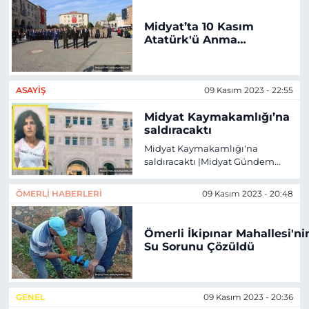
Midyat’ta 10 Kasım
Atatürk'ü Anma
Programında Çelenk
Sunma Töreni Yapıldı
ASAYIŞ
09 Kasım 2023 - 22:55
Midyat Kaymakamlığı’na
saldıracaktı
Midyat Kaymakamlığı'na
saldıracaktı |Midyat Gündem
Haberleri
ÖMERLI HABERLERI
09 Kasım 2023 - 20:48
Ömerli İkipınar Mahallesi'ni
Su Sorunu Çözüldü
GENEL
09 Kasım 2023 - 20:36