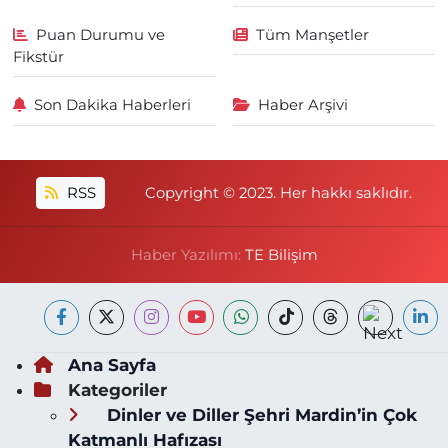
Puan Durumu ve
Tüm Manşetler
Fikstür
Son Dakika Haberleri
Haber Arşivi
RSS
Copyright © 2023. Her hakkı saklıdır.
Haber Yazılımı:
TE Bilişim
Ana Sayfa
Kategoriler
Dinler ve Diller Şehri Mardin’in Çok
Katmanlı Hafızası