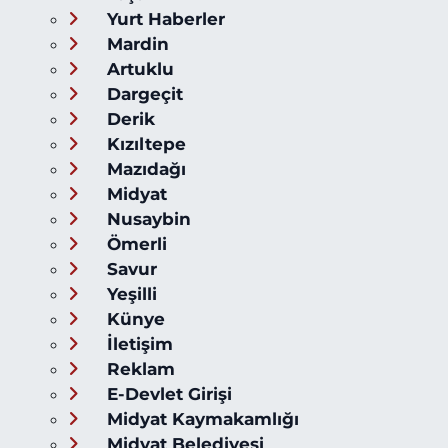
Yurt Haberler
Mardin
Artuklu
Dargeçit
Derik
Kızıltepe
Mazıdağı
Midyat
Nusaybin
Ömerli
Savur
Yeşilli
Künye
İletişim
Reklam
E-Devlet Girişi
Midyat Kaymakamlığı
Midyat Belediyesi