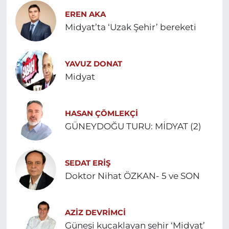
EREN AKA
Midyat’ta ‘Uzak Şehir’ bereketi
YAVUZ DONAT
Midyat
HASAN ÇÖMLEKÇİ
GÜNEYDOĞU TURU: MİDYAT (2)
SEDAT ERİŞ
Doktor Nihat ÖZKAN- 5 ve SON
AZIZ DEVRIMCI
Güneşi kucaklayan şehir ‘Midyat’