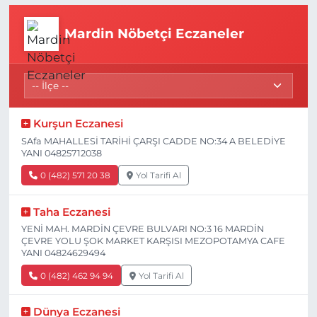
Mardin Nöbetçi Eczaneler
Kurşun Eczanesi
SAfa MAHALLESİ TARİHİ ÇARŞI CADDE NO:34 A BELEDİYE
YANI 04825712038
0 (482) 571 20 38
Yol Tarifi Al
Taha Eczanesi
YENİ MAH. MARDİN ÇEVRE BULVARI NO:3 16 MARDİN
ÇEVRE YOLU ŞOK MARKET KARŞISI MEZOPOTAMYA CAFE
YANI 04824629494
0 (482) 462 94 94
Yol Tarifi Al
Dünya Eczanesi