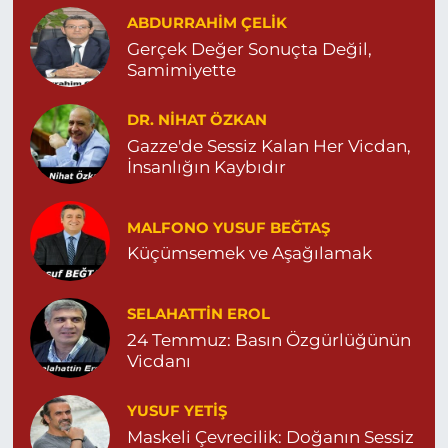
ABDURRAHIM ÇELİK
0 (482) 313 07 47
Yol Tarifi Al
Gerçek Değer Sonuçta Değil,
Samimiyette
Sarohan Eczanesi
ZEYTNPINAR MAHALLESİ ROJ CADDESİ NO:30 A derik
devlet hastanesi karşısı 05425113484
DR. NIHAT ÖZKAN
Gazze'de Sessiz Kalan Her Vicdan,
0 (542) 511 34 84
Yol Tarifi Al
İnsanlığın Kaybıdır
Eymen Eczanesi
POYRAZ MAHALLE MEVLANA SOKAK NO:5A 05343032144
MALFONO YUSUF BEĞTAŞ
Küçümsemek ve Aşağılamak
0 (534) 303 21 44
Yol Tarifi Al
Yeni Eczanesi
SELAHATTIN EROL
YENİ MAHALLE 3086 SOKAK NO:2 4 04825413156
24 Temmuz: Basın Özgürlüğünün
Vicdanı
0 (482) 541 31 56
Yol Tarifi Al
YUSUF YETİŞ
İlknur Eczanesi
Maskeli Çevrecilik: Doğanın Sessiz
GÜL MAH. VATAN CAD. NO:2A 04825911091