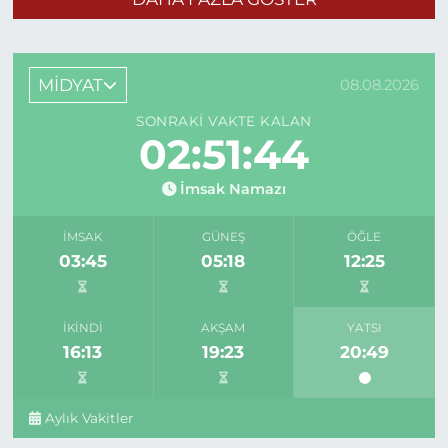
MİDYAT
08.08.2026
SONRAKI VAKTE KALAN
02:51:44
İmsak Namazı
İMSAK
GÜNEŞ
ÖĞLE
03:45
05:18
12:25
İKINDI
AKŞAM
YATSI
16:13
19:23
20:49
Aylık Vakitler