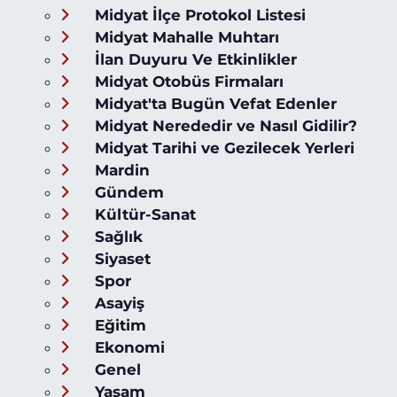
Midyat İlçe Protokol Listesi
Midyat Mahalle Muhtarı
İlan Duyuru Ve Etkinlikler
Midyat Otobüs Firmaları
Midyat'ta Bugün Vefat Edenler
Midyat Nerededir ve Nasıl Gidilir?
Midyat Tarihi ve Gezilecek Yerleri
Mardin
Gündem
Kültür-Sanat
Sağlık
Siyaset
Spor
Asayiş
Eğitim
Ekonomi
Genel
Yaşam