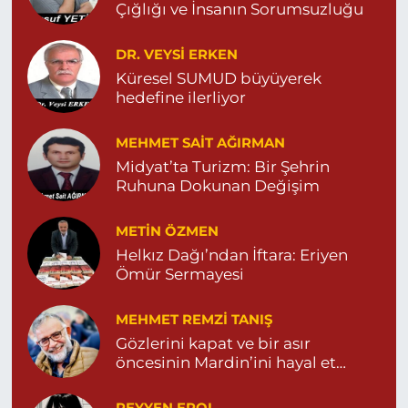
Çığlığı ve İnsanın Sorumsuzluğu
0 (482) 591 10 91
Yol Tarifi Al
DR. VEYSI ERKEN
Turan Eczanesi
Küresel SUMUD büyüyerek
TEPEBAŞI MAHALLE KISMETLİ CADDE NO:59D SAĞLIK
hedefine ilerliyor
OCAĞI YANI 04823813670
0 (482) 381 36 70
Yol Tarifi Al
MEHMET SAIT AĞIRMAN
Midyat’ta Turizm: Bir Şehrin
Ruhuna Dokunan Değişim
METIN ÖZMEN
Helkız Dağı’ndan İftara: Eriyen
Ömür Sermayesi
MEHMET REMZI TANIŞ
Gözlerini kapat ve bir asır
öncesinin Mardin’ini hayal et…