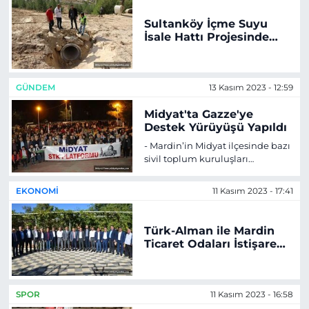
Sultanköy İçme Suyu
İsale Hattı Projesinde
Çalışmalar Hızla Devam
Ediyor
GÜNDEM
13 Kasım 2023 - 12:59
Midyat'ta Gazze'ye
Destek Yürüyüşü Yapıldı
- Mardin’in Midyat ilçesinde bazı
sivil toplum kuruluşları
öncülüğünde İsrail'in Gazze'de
devam eden saldırıları protesto
EKONOMI
11 Kasım 2023 - 17:41
edildi.
Türk-Alman ile Mardin
Ticaret Odaları İstişare
toplantısı
SPOR
11 Kasım 2023 - 16:58