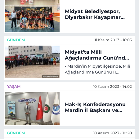
Midyat Belediyespor,
Diyarbakır Kayapınar
Halk Eğitim Voleybol
takımını 3 - 0 yendi
GÜNDEM
11 Kasım 2023 - 16:05
Midyat’ta Milli
Ağaçlandırma Günü'nde
fidanlar toprakla buluştu
- Mardin’in Midyat ilçesinde, Mili
Ağaçlandırma Gününü 11
Kasım’da tüm Türkiye’de saat
11.11’de gerçekleştirildi.
YAŞAM
10 Kasım 2023 - 14:02
Hak-İş Konfederasyonu
Mardin İl Başkanı ve
Hizmet-İş Sendikası,
Filistin için yardım
kampanyası başlattı
GÜNDEM
10 Kasım 2023 - 10:20