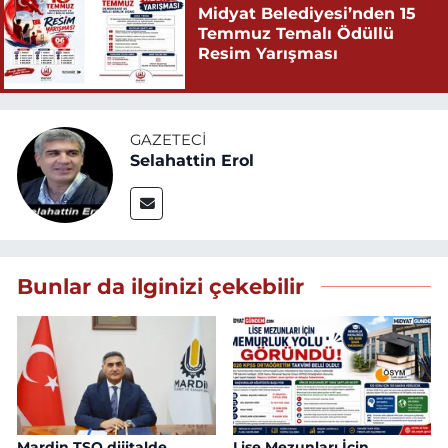
Midyat Belediyesi’nden 15
Temmuz Temalı Ödüllü
Resim Yarışması
GAZETECI
Selahattin Erol
Bunlar da ilginizi çekebilir
Mardin TSO dijitalde
Lise Mezunları İçin