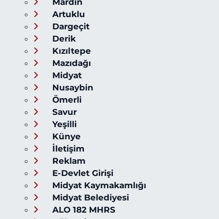
Mardin
Artuklu
Dargeçit
Derik
Kızıltepe
Mazıdağı
Midyat
Nusaybin
Ömerli
Savur
Yeşilli
Künye
İletişim
Reklam
E-Devlet Girişi
Midyat Kaymakamlığı
Midyat Belediyesi
ALO 182 MHRS