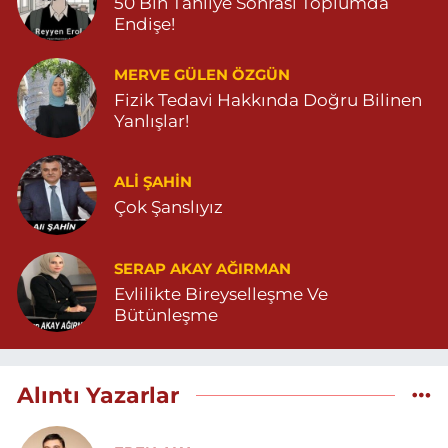
50 Bin Tahliye Sonrası Toplumda
Endişe!
MERVE GÜLEN ÖZGÜN
Fizik Tedavi Hakkında Doğru Bilinen
Yanlışlar!
ALI ŞAHİN
Çok Şanslıyız
SERAP AKAY AĞIRMAN
Evlilikte Bireyselleşme Ve
Bütünleşme
Alıntı Yazarlar