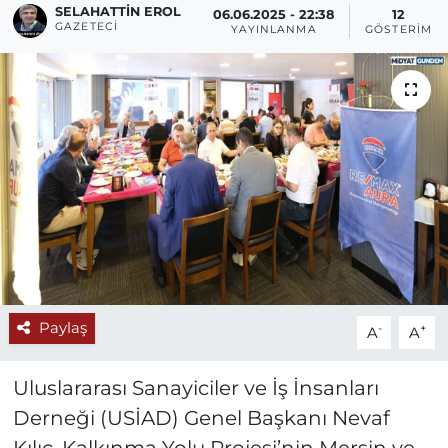
SELAHATTIN EROL
06.06.2025 - 22:38
12
GAZETECI
YAYINLANMA
GÖSTERIM
Paylaş
-
+
A
A
Uluslararası Sanayiciler ve İş İnsanları
Derneği (USİAD) Genel Başkanı Nevaf