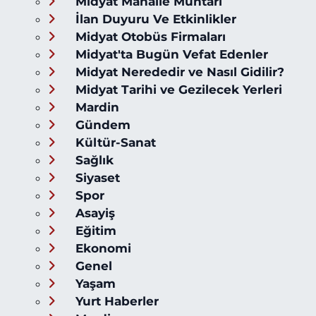
Midyat Mahalle Muhtarı
İlan Duyuru Ve Etkinlikler
Midyat Otobüs Firmaları
Midyat'ta Bugün Vefat Edenler
Midyat Nerededir ve Nasıl Gidilir?
Midyat Tarihi ve Gezilecek Yerleri
Mardin
Gündem
Kültür-Sanat
Sağlık
Siyaset
Spor
Asayiş
Eğitim
Ekonomi
Genel
Yaşam
Yurt Haberler