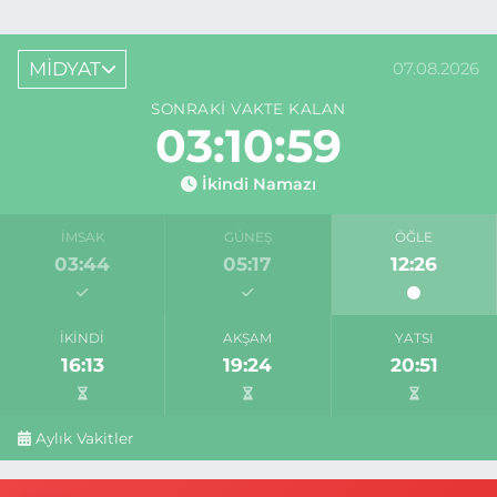
MİDYAT
07.08.2026
SONRAKI VAKTE KALAN
03:10:59
İkindi Namazı
İMSAK
GÜNEŞ
ÖĞLE
03:44
05:17
12:26
İKINDI
AKŞAM
YATSI
16:13
19:24
20:51
Aylık Vakitler