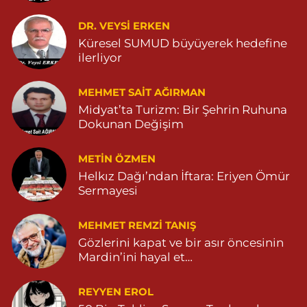
0 (482) 591 10 91
Yol Tarifi Al
DR. VEYSI ERKEN
Turan Eczanesi
Küresel SUMUD büyüyerek hedefine
TEPEBAŞI MAHALLE KISMETLİ CADDE NO:59D SAĞLIK OCAĞI
ilerliyor
YANI 04823813670
0 (482) 381 36 70
Yol Tarifi Al
MEHMET SAIT AĞIRMAN
Midyat’ta Turizm: Bir Şehrin Ruhuna
Dokunan Değişim
METIN ÖZMEN
Helkız Dağı’ndan İftara: Eriyen Ömür
Sermayesi
MEHMET REMZI TANIŞ
Gözlerini kapat ve bir asır öncesinin
Mardin’ini hayal et…
REYYEN EROL