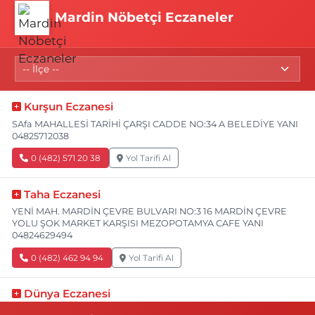
Mardin Nöbetçi Eczaneler
Kurşun Eczanesi
SAfa MAHALLESİ TARİHİ ÇARŞI CADDE NO:34 A BELEDİYE YANI
04825712038
0 (482) 571 20 38
Yol Tarifi Al
Taha Eczanesi
YENİ MAH. MARDİN ÇEVRE BULVARI NO:3 16 MARDİN ÇEVRE
YOLU ŞOK MARKET KARŞISI MEZOPOTAMYA CAFE YANI
04824629494
0 (482) 462 94 94
Yol Tarifi Al
Dünya Eczanesi
YENİ TURAN MAHALLE SAKARYA CADDE NO:82 B SAKARYA