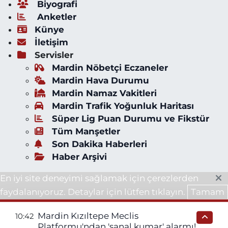
Biyografi
Anketler
Künye
İletişim
Servisler
Mardin Nöbetçi Eczaneler
Mardin Hava Durumu
Mardin Namaz Vakitleri
Mardin Trafik Yoğunluk Haritası
Süper Lig Puan Durumu ve Fikstür
Tüm Manşetler
Son Dakika Haberleri
Haber Arşivi
En iyi site deneyimi sağlamak için çerezlerden
faydalanıyoruz. Detaylar için lütfen tıklayın.
Tamam
Mardin Kızıltepe Meclis
10:42
Platformu'ndan 'sanal kumar' alarmı!