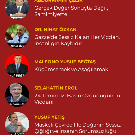
ABDURRAHIM ÇELİK
0 (482) 313 07 47
Yol Tarifi Al
Gerçek Değer Sonuçta Değil,
Samimiyette
Sarohan Eczanesi
ZEYTNPINAR MAHALLESİ ROJ CADDESİ NO:30 A derik devlet
hastanesi karşısı 05425113484
DR. NIHAT ÖZKAN
Gazze'de Sessiz Kalan Her Vicdan,
0 (542) 511 34 84
Yol Tarifi Al
İnsanlığın Kaybıdır
Eymen Eczanesi
POYRAZ MAHALLE MEVLANA SOKAK NO:5A 05343032144
MALFONO YUSUF BEĞTAŞ
Küçümsemek ve Aşağılamak
0 (534) 303 21 44
Yol Tarifi Al
Yeni Eczanesi
SELAHATTIN EROL
YENİ MAHALLE 3086 SOKAK NO:2 4 04825413156
24 Temmuz: Basın Özgürlüğünün
Vicdanı
0 (482) 541 31 56
Yol Tarifi Al
YUSUF YETİŞ
İlknur Eczanesi
Maskeli Çevrecilik: Doğanın Sessiz
GÜL MAH. VATAN CAD. NO:2A 04825911091
Çığlığı ve İnsanın Sorumsuzluğu