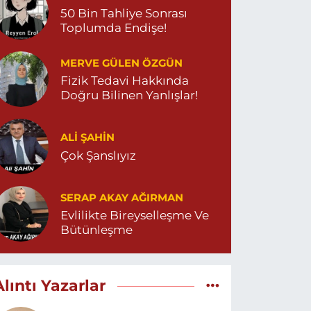
50 Bin Tahliye Sonrası
Toplumda Endişe!
MERVE GÜLEN ÖZGÜN
Fizik Tedavi Hakkında
Doğru Bilinen Yanlışlar!
ALI ŞAHİN
Çok Şanslıyız
SERAP AKAY AĞIRMAN
Evlilikte Bireyselleşme Ve
Bütünleşme
Alıntı Yazarlar