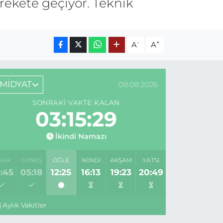
arekete geçiyor. Teknik
-
+
A
A
MİDYAT
08.08.2026
SONRAKI VAKTE KALAN
03:15:29
İkindi Namazı
SAK
GÜNEŞ
ÖĞLE
İKINDI
AKŞAM
YATSI
:45
05:18
12:25
16:13
19:23
20:49
Aylık Vakitler