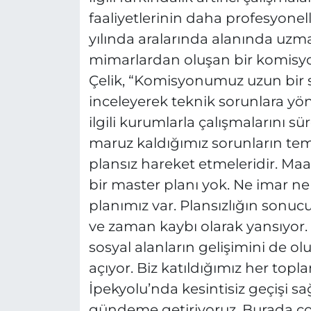
faaliyetlerinin daha profesyone
yılında aralarında alanında uzma
mimarlardan oluşan bir komisyon
Çelik, “Komisyonumuz uzun bir s
inceleyerek teknik sorunlara yöne
ilgili kurumlarla çalışmalarını s
maruz kaldığımız sorunların tem
plansız hareket etmeleridir. M
bir master planı yok. Ne imar n
planımız var. Plansızlığın sonucu 
ve zaman kaybı olarak yansıyor. Pl
sosyal alanların gelişimini de o
açıyor. Biz katıldığımız her topl
İpekyolu’nda kesintisiz geçişi sağ
gündeme getiriyoruz. Burada çok