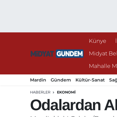
Künye
Midyat Bel
Mahalle Mu
Mardin
Gündem
Kültür-Sanat
Sağ
HABERLER
EKONOMI
Odalardan Al