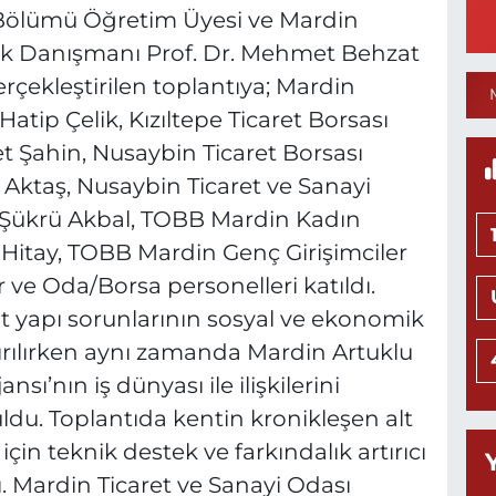
N
at Bölümü Öğretim Üyesi ve Mardin
ik Danışmanı Prof. Dr. Mehmet Behzat
çekleştirilen toplantıya; Mardin
atip Çelik, Kızıltepe Ticaret Borsası
1
Şahin, Nusaybin Ticaret Borsası
C
P
Aktaş, Nusaybin Ticaret ve Sanayi
 Şükrü Akbal, TOBB Mardin Kadın
 Hitay, TOBB Mardin Genç Girişimciler
ve Oda/Borsa personelleri katıldı.
N
M
lt yapı sorunlarının sosyal ve ekonomik
K
0
rılırken aynı zamanda Mardin Artuklu
nsı’nın iş dünyası ile ilişkilerini
ldu. Toplantıda kentin kronikleşen alt
çin teknik destek ve farkındalık artırıcı
T
ı. Mardin Ticaret ve Sanayi Odası
(