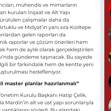
K
ncıları, mühendis ve mimarların
A
n kurulan İnşaat ve Alt Yapı
ürütülen çalışmalar daha da
rtuklu ve Midyat’ın yanı sıra Kızıltepe
A
nlardan gelen raporları da
N
0
nik raporlar ve çözüm önerileri hem
acak hem de aylık olarak gerçekleştirilen
ısı’nda gündeme taşınacak. Bu sayede
lgili bir farkındalık hem de kentte yeni
S
uşturulması hedefleniyor.
N
il master planlar hazırlanmalı”
Yönetim Kurulu Başkanı Hatip Çelik,
P
da Mardin’in alt ve üst yapı sorunlarıyla
N
lar yaptıklarını söyledi. Bu alandaki