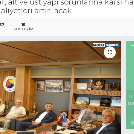
, alt ve üst yapı sorunlarına karşı h
aliyetleri artırılacak
:57
15
GÖSTERIM
İM
03