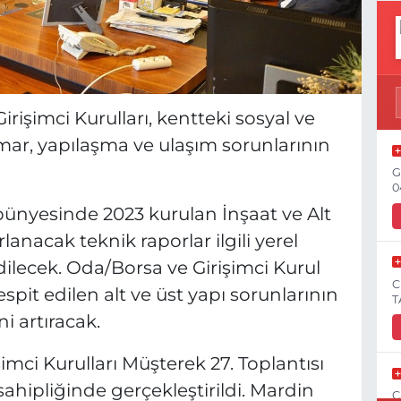
rişimci Kurulları, kentteki sosyal ve
imar, yapılaşma ve ulaşım sorunlarının
G
0
bünyesinde 2023 kurulan İnşaat ve Alt
anacak teknik raporlar ilgili yerel
ilecek. Oda/Borsa ve Girişimci Kurul
C
espit edilen alt ve üst yapı sorunlarının
T
ni artıracak.
imci Kurulları Müşterek 27. Toplantısı
sahipliğinde gerçekleştirildi. Mardin
C