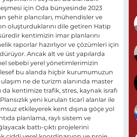
lleşmesi için Oda bünyesinde 2023
n şehir plancıları, mühendisler ve
Y
 oluşturduklarını dile getiren Hatip
N
üredir kentimizin imar planlarını
lik raporlar hazırlıyor ve çözümleri için
ürdürüyor. Ancak alt ve üst yapılarda
B
el sebebi yerel yönetimlerimizin
B
aalesef bu alanda hiçbir kurumumuzun
e ulaşım ne de turizm alanında master
da kentimize trafik, stres, kaynak israfı
M
ansızlık yeni kurulan ticarî alanlar ile
lumsuz etkileyerek kent dışına göçe yol
antıda planlama, raylı sistem ve
layacak battı-çıktı projelerini
 ciddi yerel koordinasyon ve proje