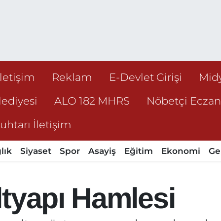
İletişim
Reklam
E-Devlet Girişi
Mid
ediyesi
ALO 182 MHRS
Nöbetçi Ecza
htarı İletişim
lık
Siyaset
Spor
Asayiş
Eğitim
Ekonomi
Ge
tyapı Hamlesi