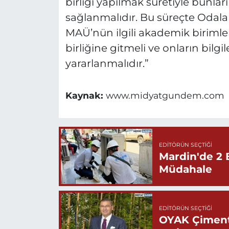
birliği yapılmak suretiyle bunlar
sağlanmalıdır. Bu süreçte Odalar/
MAÜ’nün ilgili akademik birimler
birliğine gitmeli ve onların bil
yararlanmalıdır.”
Kaynak:
www.midyatgundem.com
EDITÖRÜN SEÇTIĞI
Mardin'de 2 
Müdahale
EDITÖRÜN SEÇTIĞI
OYAK Çiment