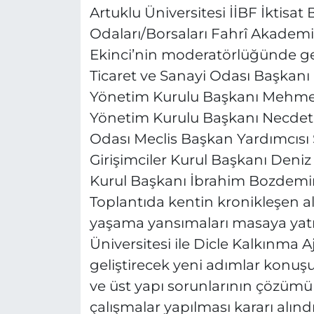
Artuklu Üniversitesi İİBF İktis
Odaları/Borsaları Fahrî Akadem
Ekinci’nin moderatörlüğünde ger
Ticaret ve Sanayi Odası Başkanı H
Yönetim Kurulu Başkanı Mehmet 
Yönetim Kurulu Başkanı Necdet 
Odası Meclis Başkan Yardımcısı
Girişimciler Kurul Başkanı Deniz
Kurul Başkanı İbrahim Bozdemir 
Toplantıda kentin kronikleşen a
yaşama yansımaları masaya yatı
Üniversitesi ile Dicle Kalkınma Aja
geliştirecek yeni adımlar konuşu
ve üst yapı sorunlarının çözümü i
çalışmalar yapılması kararı alınd