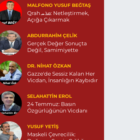
ARŞISI MEHMET SİNCAR PARKI YANI ZERGAN
MALFONO YUSUF BEĞTAŞ
İLE HEKİMLİĞİ KARŞISI 04823121313
Qrah ܩܪܚ: Netleştirmek,
0 (482) 312 13 13
Yol Tarifi Al
Açığa Çıkarmak
Tema Eczanesi
ABDURRAHIM ÇELİK
TATÜRK MAHALLESİ NUSAYBİN CADDE NO:1 E
Gerçek Değer Sonuçta
USAYBİN CD. ÖZEL İPEKYOLU HASTANESİ YANI
Değil, Samimiyette
4823122920
0 (482) 312 29 20
Yol Tarifi Al
DR. NIHAT ÖZKAN
Gazze'de Sessiz Kalan Her
Menal Eczanesi
Vicdan, İnsanlığın Kaybıdır
ELAHADDİN EYYUBİ MAHALLE LOZAN CADDE
O:7 B 04824151501
SELAHATTIN EROL
0 (482) 415 15 01
Yol Tarifi Al
24 Temmuz: Basın
Özgürlüğünün Vicdanı
Demhat Eczanesi
OYRAZ MAHALLE MARDİN-DİYARBAKIR CADDE
YUSUF YETİŞ
O:94B 04825112785
Maskeli Çevrecilik:
0 (482) 511 27 85
Yol Tarifi Al