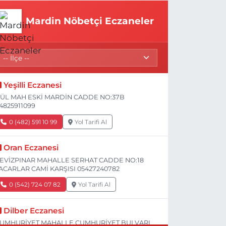
Mardin Nöbetçi Eczaneler
Yeşilli Eczanesi
ÜL MAH ESKİ MARDİN CADDE NO:37B
4825911099
0 (482) 591 10 99
Yol Tarifi Al
Oran Eczanesi
EVİZPINAR MAHALLE SERHAT CADDE NO:18
ACARLAR CAMİ KARŞISI 05427240782
0 (542) 724 07 82
Yol Tarifi Al
Dilber Eczanesi
UMHURİYET MAHALLE CUMHURİYET BULVARI