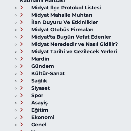
Katmanlı Hafızası
Midyat İlçe Protokol Listesi
Midyat Mahalle Muhtarı
İlan Duyuru Ve Etkinlikler
Midyat Otobüs Firmaları
Midyat'ta Bugün Vefat Edenler
Midyat Nerededir ve Nasıl Gidilir?
Midyat Tarihi ve Gezilecek Yerleri
Mardin
Gündem
Kültür-Sanat
Sağlık
Siyaset
Spor
Asayiş
Eğitim
Ekonomi
Genel