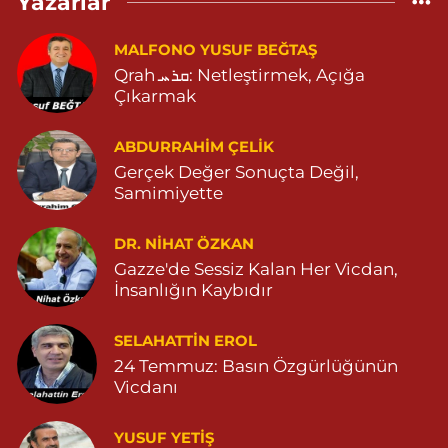
Yazarlar
MALFONO YUSUF BEĞTAŞ
Huzur Eczanesi
Qrah ܩܪܚ: Netleştirmek, Açığa
GÜL MAHALLESİ VATAN CADDE NO:4A 04825912517
Çıkarmak
0 (482) 591 25 17
Yol Tarifi Al
ABDURRAHIM ÇELİK
Kavak Eczanesi
Gerçek Değer Sonuçta Değil,
KAPLAN MAHALLESİ MARDİN CADDE NO:44 D 05416258909
Samimiyette
0 (541) 625 89 09
Yol Tarifi Al
DR. NIHAT ÖZKAN
Yeni Eczanesi
Gazze'de Sessiz Kalan Her Vicdan,
İnsanlığın Kaybıdır
YENİ MAHALLE 3086 SOKAK NO:2 4 04825413156
0 (482) 541 31 56
Yol Tarifi Al
SELAHATTIN EROL
24 Temmuz: Basın Özgürlüğünün
Dursun Eczanesi
Vicdanı
BAHÇEBAŞI MAHALLE SELAHATTİN EYYUBİ CADDESİ NO:29
HASTANE KARŞISI 04823812801
YUSUF YETİŞ
0 (482) 381 28 01
Yol Tarifi Al