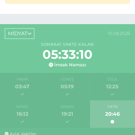
MİDYAT
10.08.2026
SONRAKI VAKTE KALAN
05:33:10
İmsak Namazı
İMSAK
GÜNEŞ
ÖĞLE
03:47
05:19
12:25
İKINDI
AKŞAM
YATSI
16:12
19:21
20:46
Aylık Vakitler