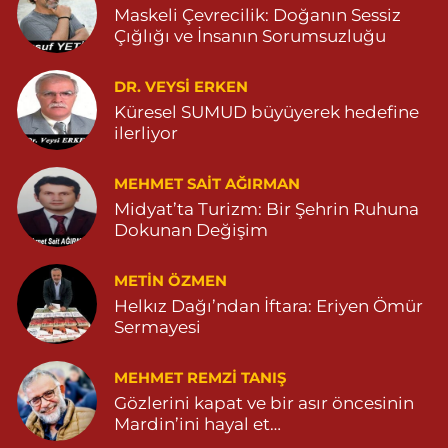
Maskeli Çevrecilik: Doğanın Sessiz
Çığlığı ve İnsanın Sorumsuzluğu
Abak Eczanesi
KALE MAHALLE AMED CADDE NO:204 Z1 04822514279
DR. VEYSI ERKEN
0 (482) 251 42 79
Yol Tarifi Al
Küresel SUMUD büyüyerek hedefine
ilerliyor
MEHMET SAIT AĞIRMAN
Midyat’ta Turizm: Bir Şehrin Ruhuna
Dokunan Değişim
METIN ÖZMEN
Helkız Dağı’ndan İftara: Eriyen Ömür
Sermayesi
MEHMET REMZI TANIŞ
Gözlerini kapat ve bir asır öncesinin
Mardin’ini hayal et…