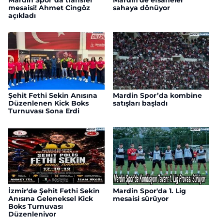
Mardin Spor’da transfer
Mardin'de efsaneler
mesaisi! Ahmet Cingöz
sahaya dönüyor
açıkladı
Şehit Fethi Sekin Anısına
Mardin Spor’da kombine
Düzenlenen Kick Boks
satışları başladı
Turnuvası Sona Erdi
İzmir'de Şehit Fethi Sekin
Mardin Spor'da 1. Lig
Anısına Geleneksel Kick
mesaisi sürüyor
Boks Turnuvası
Düzenleniyor