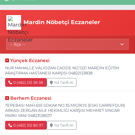
Mardin Nöbetçi Eczaneler
Yünçek Eczanesi
NUR MAHALLE VALİOZAN CADDE NO:1221 MARDİN EĞİTİM
ARAŞTIRMA HASTANESİ KARŞISI 04822123838
0 (482) 212 38 38
Yol Tarifi Al
Berhem Eczanesi
TEPEBASI MAH.655 SOKAK NO:35 MİGROS (ESKİ CARREFOUR)
ARKASI ZERGAN AİLE HEKİMLİĞİ KARŞISI MEHMET SİNCAR
PARKI YANI 04823128037
0 (482) 312 80 37
Yol Tarifi Al