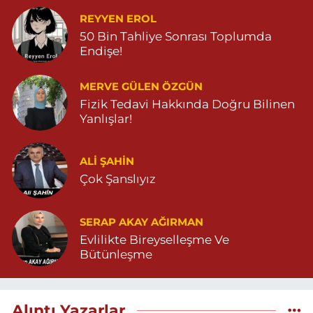
REYYEN EROL
50 Bin Tahliye Sonrası Toplumda
Endişe!
MERVE GÜLEN ÖZGÜN
Fizik Tedavi Hakkında Doğru Bilinen
Yanlışlar!
ALI ŞAHİN
Çok Şanslıyız
SERAP AKAY AĞIRMAN
Evlilikte Bireyselleşme Ve
Bütünleşme
Alıntı Yazarlar