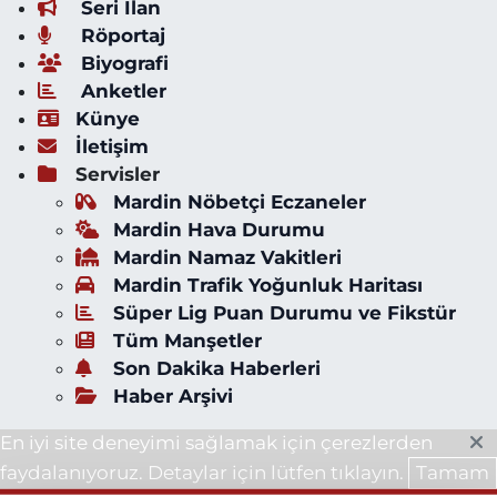
Seri İlan
Röportaj
Biyografi
Anketler
Künye
İletişim
Servisler
Mardin Nöbetçi Eczaneler
Mardin Hava Durumu
Mardin Namaz Vakitleri
Mardin Trafik Yoğunluk Haritası
Süper Lig Puan Durumu ve Fikstür
Tüm Manşetler
Son Dakika Haberleri
Haber Arşivi
En iyi site deneyimi sağlamak için çerezlerden
faydalanıyoruz. Detaylar için lütfen tıklayın.
Tamam