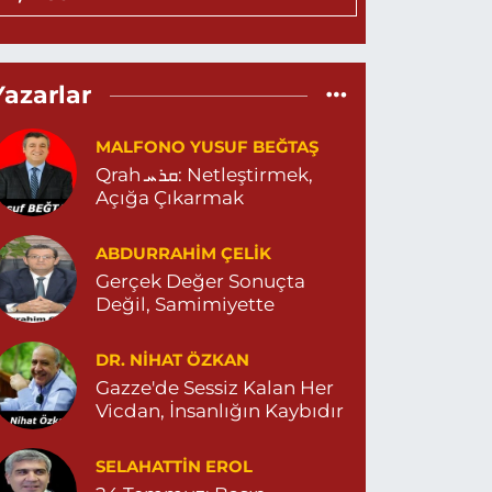
0 (482) 212 25 76
Yol Tarifi Al
Eylül Eczanesi
Yazarlar
EPEBAŞI MAHALLE 655 SOKAK NO:35 D MİGROS
ESKİ CAREFOURSA ) ARKASI ZERGAN ASM
ARŞISI MEHMET SİNCAR PARKI YANI ZERGAN
MALFONO YUSUF BEĞTAŞ
İLE HEKİMLİĞİ KARŞISI 04823121313
Qrah ܩܪܚ: Netleştirmek,
0 (482) 312 13 13
Yol Tarifi Al
Açığa Çıkarmak
Tema Eczanesi
ABDURRAHIM ÇELİK
TATÜRK MAHALLESİ NUSAYBİN CADDE NO:1 E
Gerçek Değer Sonuçta
USAYBİN CD. ÖZEL İPEKYOLU HASTANESİ YANI
Değil, Samimiyette
4823122920
0 (482) 312 29 20
Yol Tarifi Al
DR. NIHAT ÖZKAN
Gazze'de Sessiz Kalan Her
Menal Eczanesi
Vicdan, İnsanlığın Kaybıdır
ELAHADDİN EYYUBİ MAHALLE LOZAN CADDE
O:7 B 04824151501
SELAHATTIN EROL
0 (482) 415 15 01
Yol Tarifi Al