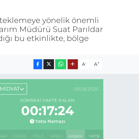
esteklemeye yönelik önemli
l Tarım Müdürü Suat Parıldar
ğı bu etkinlikte, bölge
-
+
A
A
MİDYAT
08.08.2026
SONRAKI VAKTE KALAN
00:17:24
Yatsı Namazı
SAK
GÜNEŞ
ÖĞLE
İKINDI
AKŞAM
YATSI