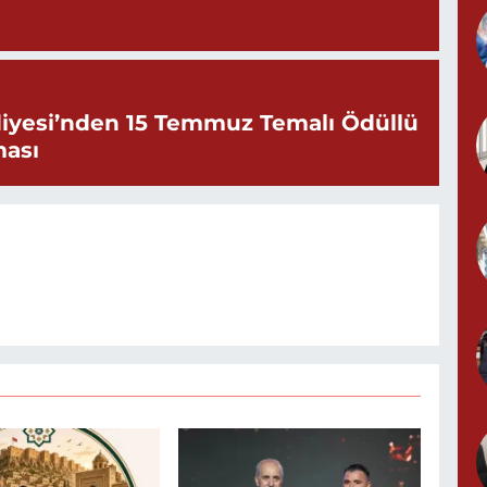
iyesi’nden 15 Temmuz Temalı Ödüllü
ması