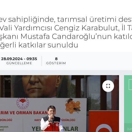
ev sahipliğinde, tarımsal üretimi d
di Vali Yardımcısı Cengiz Karabulut, İ
kanı Mustafa Candaroğlu’nun katıldı
değerli katkılar sunuldu
28.09.2024 - 09:35
8
GÜNCELLEME
GÖSTERIM
İM