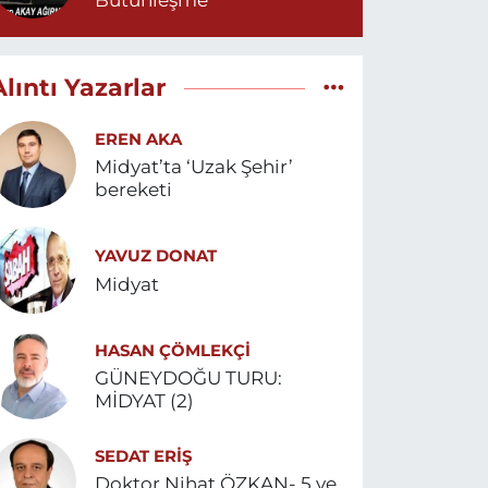
Bütünleşme
Alıntı Yazarlar
EREN AKA
Midyat’ta ‘Uzak Şehir’
bereketi
YAVUZ DONAT
Midyat
HASAN ÇÖMLEKÇİ
GÜNEYDOĞU TURU:
MİDYAT (2)
SEDAT ERİŞ
Doktor Nihat ÖZKAN- 5 ve