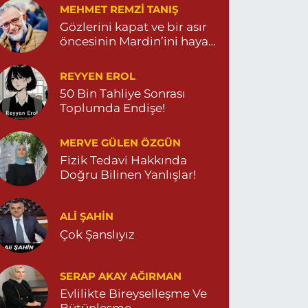
MEHMET REMZI TANIŞ
0 (482) 571 22 34
Yol Tarifi Al
Gözlerini kapat ve bir asır
öncesinin Mardin’ini hayal
et…
REYYEN EROL
50 Bin Tahliye Sonrası
Toplumda Endişe!
MERVE GÜLEN ÖZGÜN
Fizik Tedavi Hakkında
Doğru Bilinen Yanlışlar!
ALI ŞAHİN
Çok Şanslıyız
SERAP AKAY AĞIRMAN
Evlilikte Bireyselleşme Ve