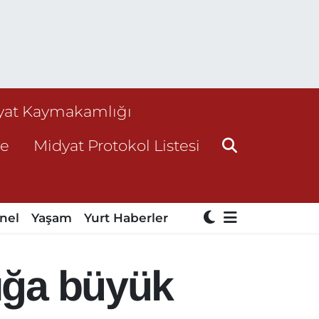
yat Kaymakamlığı
ne
Midyat Protokol Listesi
nel
Yaşam
Yurt Haberler
lığa büyük