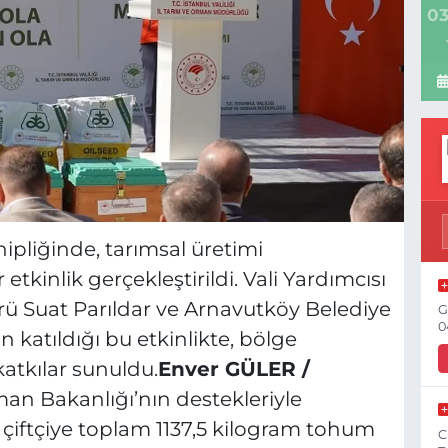
03
ipliğinde, tarımsal üretimi
tkinlik gerçekleştirildi. Vali Yardımcısı
rü Suat Parıldar ve Arnavutköy Belediye
G
0
katıldığı bu etkinlikte, bölge
 katkılar sunuldu.
Enver GÜLER /
an Bakanlığı’nın destekleriyle
çiftçiye toplam 1137,5 kilogram tohum
C