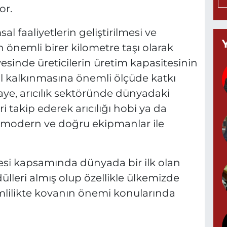
or.
l faaliyetlerin geliştirilmesi ve
T
an önemli birer kilometre taşı olarak
(
yesinde üreticilerin üretim kapasitesinin
K
A
sal kalkınmasına önemli ölçüde katkı
ye, arıcılık sektöründe dünyadaki
i takip ederek arıcılığı hobi ya da
 modern ve doğru ekipmanlar ile
A
N
0
esi kapsamında dünyada bir ilk olan
lleri almış olup özellikle ülkemizde
mlilikte kovanın önemi konularında
S
N