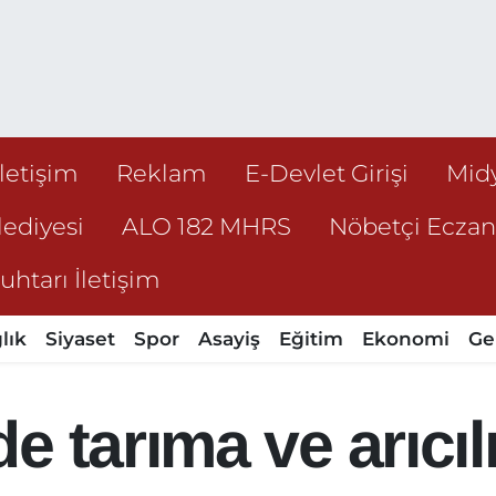
İletişim
Reklam
E-Devlet Girişi
Mid
ediyesi
ALO 182 MHRS
Nöbetçi Ecza
htarı İletişim
lık
Siyaset
Spor
Asayiş
Eğitim
Ekonomi
Ge
e tarıma ve arıcı