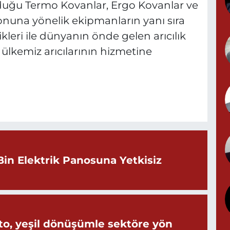
olduğu Termo Kovanlar, Ergo Kovanlar ve
una yönelik ekipmanların yanı sıra
P
ikleri ile dünyanın önde gelen arıcılık
N
 ülkemiz arıcılarının hizmetine
Y
N
Bin Elektrik Panosuna Yetkisiz
B
B
o, yeşil dönüşümle sektöre yön
M