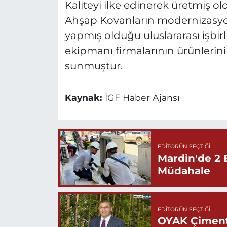
Kaliteyi ilke edinerek üretmiş 
Ahşap Kovanların modernizasyon
yapmış olduğu uluslararası işbirl
ekipmanı firmalarının ürünlerini
sunmuştur.
Kaynak:
İGF Haber Ajansı
EDITÖRÜN SEÇTIĞI
Mardin'de 2 
Müdahale
EDITÖRÜN SEÇTIĞI
OYAK Çiment