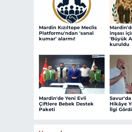
Mardin Kızıltepe Meclis
Mardin'd
Platformu'ndan 'sanal
inşası iç
kumar' alarmı!
'Büyük A
kuruldu
Mardin'de Yeni Evli
Savur'da
Çiftlere Bebek Destek
Hikâye Y
Paketi
İlgi Görd