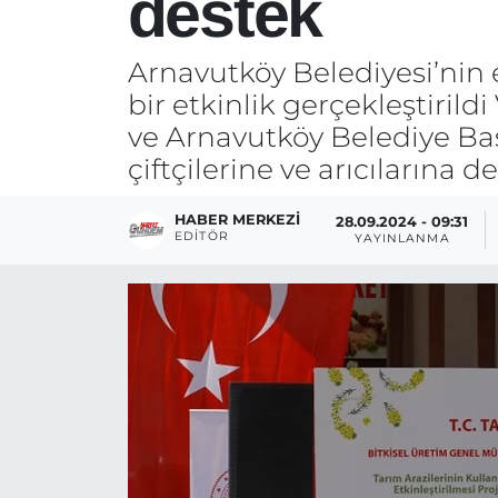
destek
Arnavutköy Belediyesi’nin 
bir etkinlik gerçekleştiril
ve Arnavutköy Belediye Baş
çiftçilerine ve arıcılarına 
HABER MERKEZI
28.09.2024 - 09:31
EDITÖR
YAYINLANMA