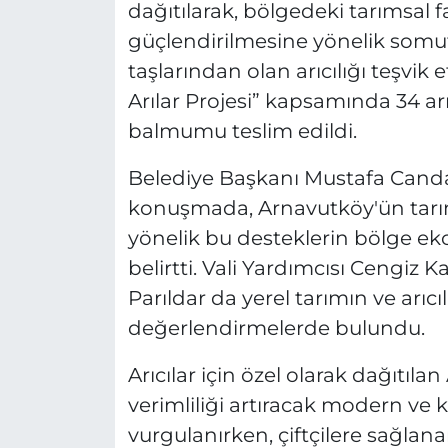
dağıtılarak, bölgedeki tarımsal f
güçlendirilmesine yönelik somut 
taşlarından olan arıcılığı teşvi
Arılar Projesi” kapsamında 34 a
balmumu teslim edildi.
Belediye Başkanı Mustafa Candar
konuşmada, Arnavutköy'ün tarıms
yönelik bu desteklerin bölge ek
belirtti. Vali Yardımcısı Cengiz 
Parıldar da yerel tarımın ve arıc
değerlendirmelerde bulundu.
Arıcılar için özel olarak dağıtıl
verimliliği artıracak modern ve 
vurgulanırken, çiftçilere sağlan