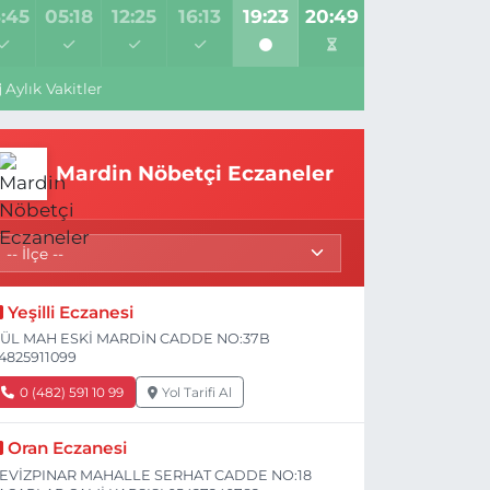
:45
05:18
12:25
16:13
19:23
20:49
Aylık Vakitler
Mardin Nöbetçi Eczaneler
Yeşilli Eczanesi
ÜL MAH ESKİ MARDİN CADDE NO:37B
4825911099
0 (482) 591 10 99
Yol Tarifi Al
Oran Eczanesi
EVİZPINAR MAHALLE SERHAT CADDE NO:18