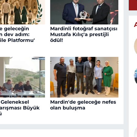
e geleceğin
Mardinli fotoğraf sanatçısı
in dev adım:
Mustafa Kılıç'a prestijli
ile Platformu'
ödül!
 Geleneksel
Mardin'de geleceğe nefes
arışması Büyük
olan buluşma
ü