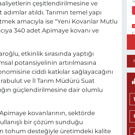
T
aaliyetlerin çeşitlendirilmesine ve
adımlar atıldı. Tarımın temel yapı
k etmek amacıyla ise “Yeni Kovanlar Mutlu
rıcıya 340 adet Apimaye kovanı ve
C
N
oğlu, etkinlik sırasında yaptığı
al potansiyelinin artırılmasına
onomisine ciddi katkılar sağlayacağını
1
C
Karabulut ve İl Tarım Müdürü Suat
P
ılığın güçlendirilmesine dair olumlu
an Apimaye kovanlarının, sektörde
N
M
kullanışlı bir çözüm sunduğu
K
0
an tohum desteğiyle üretimdeki kalite