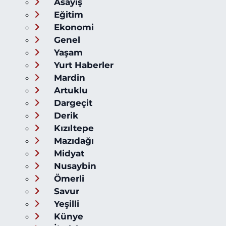
Asayiş
Eğitim
Ekonomi
Genel
Yaşam
Yurt Haberler
Mardin
Artuklu
Dargeçit
Derik
Kızıltepe
Mazıdağı
Midyat
Nusaybin
Ömerli
Savur
Yeşilli
Künye