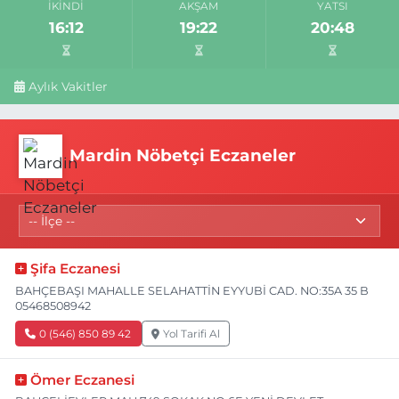
İKINDI
AKŞAM
YATSI
16:12
19:22
20:48
Aylık Vakitler
Mardin Nöbetçi Eczaneler
Şifa Eczanesi
BAHÇEBAŞI MAHALLE SELAHATTİN EYYUBİ CAD. NO:35A 35 B
05468508942
0 (546) 850 89 42
Yol Tarifi Al
Ömer Eczanesi