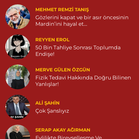
MEHMET REMZI TANIŞ
Gözlerini kapat ve bir asır öncesinin
Mardin’ini hayal et…
REYYEN EROL
50 Bin Tahliye Sonrası Toplumda
Endişe!
MERVE GÜLEN ÖZGÜN
Fizik Tedavi Hakkında Doğru Bilinen
Yanlışlar!
ALI ŞAHİN
Çok Şanslıyız
SERAP AKAY AĞIRMAN
Evlilikte Bireyselleşme Ve