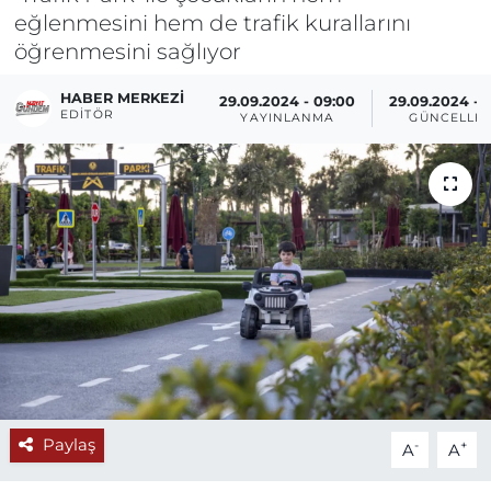
eğlenmesini hem de trafik kurallarını
öğrenmesini sağlıyor
HABER MERKEZI
29.09.2024 - 09:00
29.09.2024 - 
EDITÖR
YAYINLANMA
GÜNCELLE
Paylaş
-
+
A
A