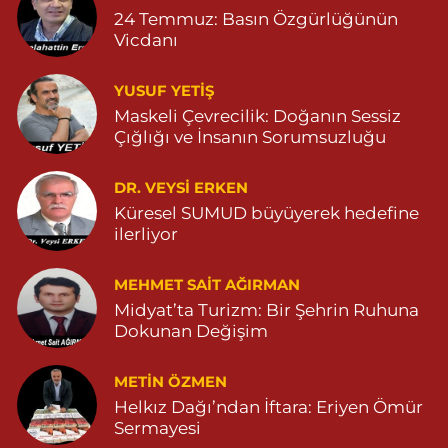
24 Temmuz: Basın Özgürlüğünün
0 (482) 251 30 06
Yol Tarifi Al
Vicdanı
Çınarbaş Eczanesi
YUSUF YETİŞ
BAHÇEBAŞI MAHALLESİ HANSEHATUN CADDE NO:120 C
Maskeli Çevrecilik: Doğanın Sessiz
04825911015
Çığlığı ve İnsanın Sorumsuzluğu
0 (482) 591 10 15
Yol Tarifi Al
DR. VEYSI ERKEN
Şahin Eczanesi
Küresel SUMUD büyüyerek hedefine
KAPLAN MAHALLESİ MARDİN CADDESİ NO:25 C 05551514905
ilerliyor
0 (555) 151 49 05
Yol Tarifi Al
MEHMET SAIT AĞIRMAN
Midyat’ta Turizm: Bir Şehrin Ruhuna
Özdemir Eczanesi
Dokunan Değişim
YENİ MAHALLE 3086 SOKAK NO:4 3 04825413121
0 (482) 541 31 21
Yol Tarifi Al
METIN ÖZMEN
Helkız Dağı’ndan İftara: Eriyen Ömür
Sermayesi