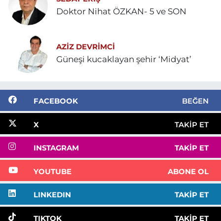
Doktor Nihat ÖZKAN- 5 ve SON
AZIZ DEVRIMCI
Güneşi kucaklayan şehir ‘Midyat’
FACEBOOK
BEĞEN
X
TAKIP ET
INSTAGRAM
TAKIP ET
YOUTUBE
ABONE OL
LINKEDIN
TAKIP ET
TIKTOK
TAKIP ET