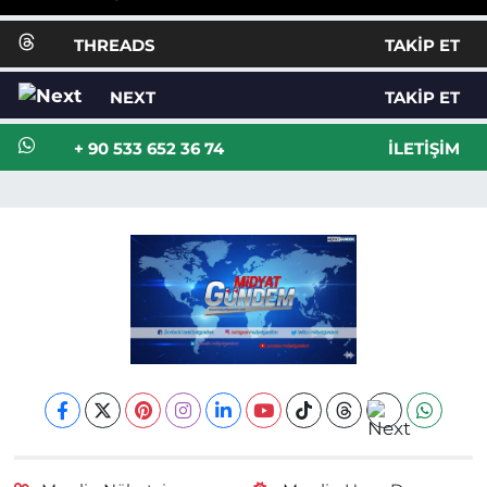
THREADS
TAKIP ET
NEXT
TAKIP ET
+ 90 533 652 36 74
İLETIŞIM