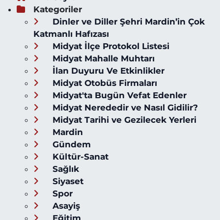
Kategoriler
Dinler ve Diller Şehri Mardin’in Çok
Katmanlı Hafızası
Midyat İlçe Protokol Listesi
Midyat Mahalle Muhtarı
İlan Duyuru Ve Etkinlikler
Midyat Otobüs Firmaları
Midyat'ta Bugün Vefat Edenler
Midyat Nerededir ve Nasıl Gidilir?
Midyat Tarihi ve Gezilecek Yerleri
Mardin
Gündem
Kültür-Sanat
Sağlık
Siyaset
Spor
Asayiş
Eğitim