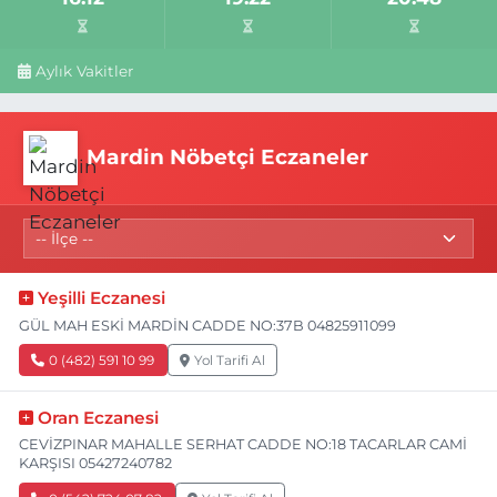
Aylık Vakitler
Mardin Nöbetçi Eczaneler
Yeşilli Eczanesi
GÜL MAH ESKİ MARDİN CADDE NO:37B 04825911099
0 (482) 591 10 99
Yol Tarifi Al
Oran Eczanesi
CEVİZPINAR MAHALLE SERHAT CADDE NO:18 TACARLAR CAMİ
KARŞISI 05427240782