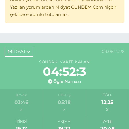
Yazılan yorumlardan Midyat GÜNDEM Com hiçbir
şekilde sorumlu tutulamaz.
MİDYAT
09.08.2026
SONRAKI VAKTE KALAN
04:52:3
Öğle Namazı
İMSAK
GÜNEŞ
ÖĞLE
03:46
05:18
12:25
İKINDI
AKŞAM
YATSI
16:12
19:22
20:48