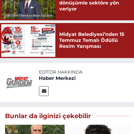
dönüşümle sektöre yön
veriyor
Midyat Belediyesi’nden 15
Temmuz Temalı Ödüllü
Resim Yarışması
EDITÖR HAKKINDA
Haber Merkezi
Bunlar da ilginizi çekebilir