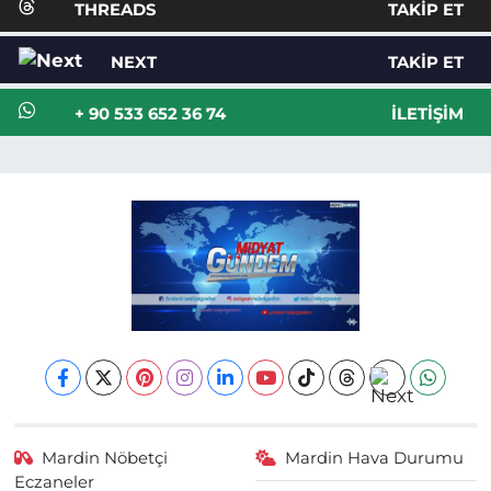
THREADS
TAKIP ET
NEXT
TAKIP ET
+ 90 533 652 36 74
İLETIŞIM
Mardin Nöbetçi
Mardin Hava Durumu
Eczaneler