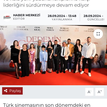
liderliğini sürdürmeye devam ediyor
HABER MERKEZI
28.09.2024 - 13:48
28.09.2024 - 1
EDITÖR
YAYINLANMA
GÜNCELLEM
Paylaş
-
+
A
A
Türk sinemasının son dönemdeki en