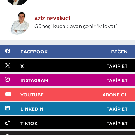
AZIZ DEVRIMCI
Güneşi kucaklayan şehir ‘Midyat’
FACEBOOK
BEĞEN
X
TAKIP ET
INSTAGRAM
TAKIP ET
YOUTUBE
ABONE OL
LINKEDIN
TAKIP ET
TIKTOK
TAKIP ET