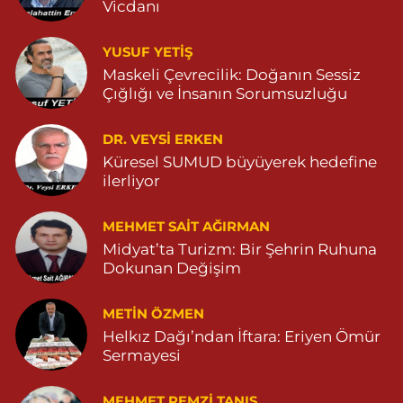
Vicdanı
0 (482) 511 27 85
Yol Tarifi Al
YUSUF YETİŞ
Ömerli Eczanesi
Maskeli Çevrecilik: Doğanın Sessiz
Çığlığı ve İnsanın Sorumsuzluğu
YENİ MAHALLE HASTANE CADDESİ 3086 SOKAK NO:7 2
04825413333
0 (482) 541 33 33
Yol Tarifi Al
DR. VEYSI ERKEN
Küresel SUMUD büyüyerek hedefine
ilerliyor
Büşra Eczanesi
BAHÇEBAŞI MAHALLESİ 1 MAYIS BULVARI NO:21 BAHÇEBAŞI
SAĞLIK OCAĞI YANI 04823812379
MEHMET SAIT AĞIRMAN
Midyat’ta Turizm: Bir Şehrin Ruhuna
0 (482) 381 23 79
Yol Tarifi Al
Dokunan Değişim
Yavuz Eczanesi
METIN ÖZMEN
MARDİN CADDE NO:20A 04825712234
Helkız Dağı’ndan İftara: Eriyen Ömür
0 (482) 571 22 34
Yol Tarifi Al
Sermayesi
MEHMET REMZI TANIŞ