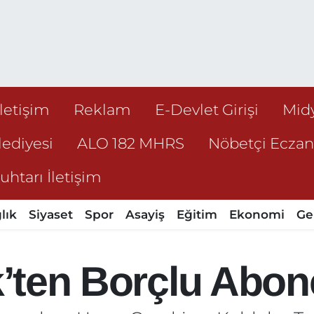
İletişim
Reklam
E-Devlet Girişi
Mid
ediyesi
ALO 182 MHRS
Nöbetçi Ecza
htarı İletişim
lık
Siyaset
Spor
Asayiş
Eğitim
Ekonomi
Ge
k’ten Borçlu Abon