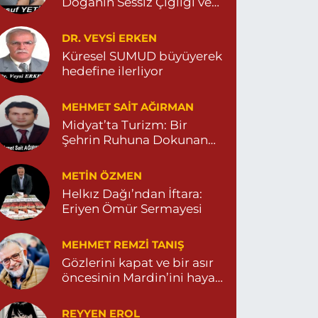
Doğanın Sessiz Çığlığı ve
İnsanın Sorumsuzluğu
İlknur Eczanesi
DR. VEYSI ERKEN
ÜL MAH. VATAN CAD. NO:2A 04825911091
Küresel SUMUD büyüyerek
hedefine ilerliyor
0 (482) 591 10 91
Yol Tarifi Al
MEHMET SAIT AĞIRMAN
Turan Eczanesi
Midyat’ta Turizm: Bir
EPEBAŞI MAHALLE KISMETLİ CADDE NO:59D
Şehrin Ruhuna Dokunan
AĞLIK OCAĞI YANI 04823813670
Değişim
0 (482) 381 36 70
Yol Tarifi Al
METIN ÖZMEN
Helkız Dağı’ndan İftara:
Eriyen Ömür Sermayesi
MEHMET REMZI TANIŞ
Gözlerini kapat ve bir asır
öncesinin Mardin’ini hayal
et…
REYYEN EROL