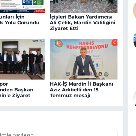
nları İçin
İçişleri Bakan Yardımcısı
k Yolu Göründü
Ali Çelik, Mardin Valiliğini
Ziyaret Etti
por
HAK-İŞ Mardin İl Başkanı
inden Başkan
Aziz Adıbelli'den 15
in’e Ziyaret
Temmuz mesajı