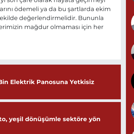
ı son çare olarak hayata geçirmeyi
çlarını ödemeli ya da bu şartlarda ekim
ekilde değerlendirmelidir. Bununla
G
erimizin mağdur olmaması için her
T
S
Bin Elektrik Panosuna Yetkisiz
o, yeşil dönüşümle sektöre yön