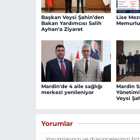
Başkan Veysi Şahin’den
Lise Mezu
Bakan Yardımcısı Salih
Memurlu
Ayhan’a Ziyaret
Mardin'de 4 aile sağlığı
Mardin S
merkezi yenileniyor
Yönetim
Veysi Şah
Yorumlar