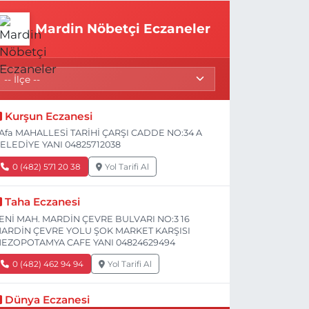
Mardin Nöbetçi Eczaneler
Kurşun Eczanesi
Afa MAHALLESİ TARİHİ ÇARŞI CADDE NO:34 A
ELEDİYE YANI 04825712038
0 (482) 571 20 38
Yol Tarifi Al
Taha Eczanesi
ENİ MAH. MARDİN ÇEVRE BULVARI NO:3 16
ARDİN ÇEVRE YOLU ŞOK MARKET KARŞISI
EZOPOTAMYA CAFE YANI 04824629494
0 (482) 462 94 94
Yol Tarifi Al
Dünya Eczanesi