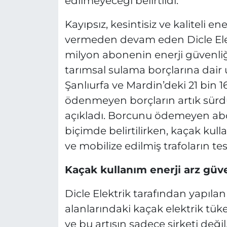
edilmeyeceği belirtildi.
Kayıpsız, kesintisiz ve kaliteli en
vermeden devam eden Dicle Elekt
milyon abonenin enerji güvenliği
tarımsal sulama borçlarına dair 
Şanlıurfa ve Mardin’deki 21 bin 161
ödenmeyen borçların artık sürdü
açıkladı. Borcunu ödemeyen abo
biçimde belirtilirken, kaçak kul
ve mobilize edilmiş trafoların te
Kaçak kullanım enerji arz güve
Dicle Elektrik tarafından yapıla
alanlarındaki kaçak elektrik tüke
ve bu artışın sadece şirketi değil