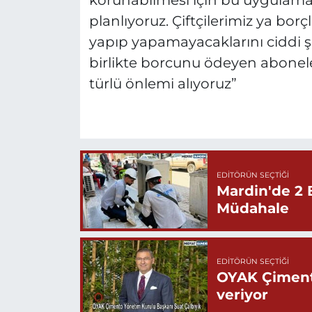
korunabilmesi için bu uygulamay
planlıyoruz. Çiftçilerimiz ya bor
yapıp yapamayacaklarını ciddi ş
birlikte borcunu ödeyen abonel
türlü önlemi alıyoruz”
EDITÖRÜN SEÇTIĞI
Mardin'de 2 
Müdahale
EDITÖRÜN SEÇTIĞI
OYAK Çiment
veriyor