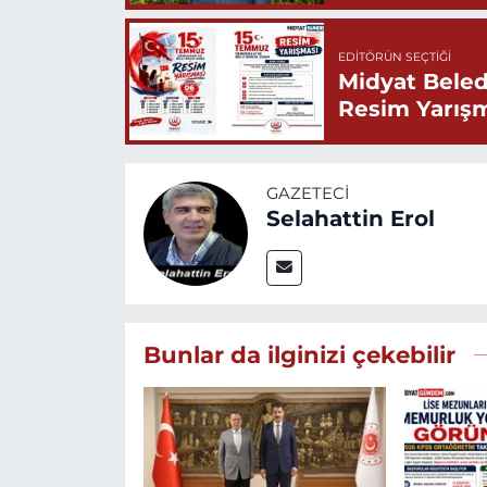
EDITÖRÜN SEÇTIĞI
Midyat Beled
Resim Yarış
GAZETECI
Selahattin Erol
Bunlar da ilginizi çekebilir