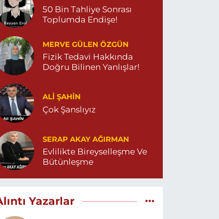
50 Bin Tahliye Sonrası
Toplumda Endişe!
MERVE GÜLEN ÖZGÜN
Fizik Tedavi Hakkında
Doğru Bilinen Yanlışlar!
ALI ŞAHİN
Çok Şanslıyız
SERAP AKAY AĞIRMAN
Evlilikte Bireyselleşme Ve
Bütünleşme
Alıntı Yazarlar