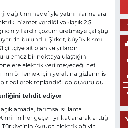
Y
S
erji dağıtımı hedefiyle yatırımlarına ara
Y
rik, hizmet verdiği yaklaşık 2.5
 için yıllardır çözüm üretmeye çalıştığı
uyarıda bulundu. Şirket, büyük kısmı
N
 çiftçiye ait olan ve yıllardır
H
L
rülemez bir noktaya ulaştığını
0
nelere elektrik verilmeyeceği net
lanımı önlemek için yeraltına gizlenmiş
spit edilerek toplandığı da duyuruldu.
Ö
M
nliğini tehdit ediyor
H
0
n açıklamada, tarımsal sulama
timinin her geçen yıl katlanarak arttığı
, Türkiye’nin Avrupa elektrik ağıyla