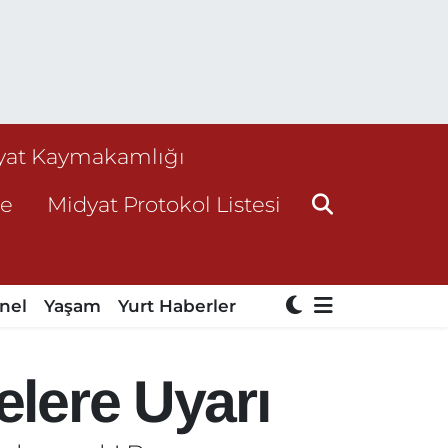
yat Kaymakamlığı
ne
Midyat Protokol Listesi
nel
Yaşam
Yurt Haberler
elere Uyarı