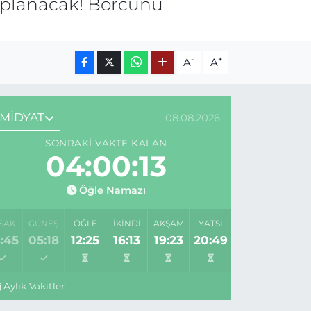
Toplanacak! Borcunu
-
+
A
A
MİDYAT
08.08.2026
SONRAKI VAKTE KALAN
04:00:13
Öğle Namazı
SAK
GÜNEŞ
ÖĞLE
İKINDI
AKŞAM
YATSI
:45
05:18
12:25
16:13
19:23
20:49
Aylık Vakitler