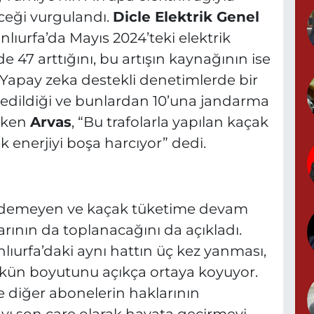
ceği vurgulandı.
Dicle Elektrik Genel
Y
M
nlıurfa’da Mayıs 2024’teki elektrik
A
 47 arttığını, bu artışın kaynağının ise
. Yapay zeka destekli denetimlerde bir
 edildiği ve bunlardan 10’una jandarma
Z
irken
Arvas
, “Bu trafolarla yapılan kaçak
d
 enerjiyi boşa harcıyor” dedi.
P
ödemeyen ve kaçak tüketime devam
0
arının da toplanacağını da açıkladı.
lıurfa’daki aynı hattın üç kez yanması,
ükün boyutunu açıkça ortaya koyuyor.
Y
e diğer abonelerin haklarının