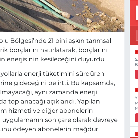
u Bölgesi’nde 21 bini aşkın tarımsal
k borçlarını hatırlatarak, borçlarını
n enerjisinin kesileceğini duyurdu.
S
B
yollarla enerji tüketimini sürdüren
erine gideceğini belirtti. Bu kapsamda,
kalmayacağı, aynı zamanda enerji
Y
da toplanacağı açıklandı. Yapılan
M
M
tım hizmeti ve diğer abonelerin
u uygulamanın son çare olarak devreye
orcunu ödeyen abonelerin mağdur