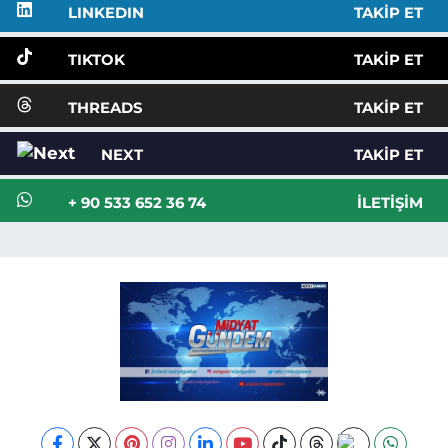
LINKEDIN
TAKIP ET
TIKTOK
TAKIP ET
THREADS
TAKIP ET
NEXT
TAKIP ET
+ 90 533 652 36 74
İLETIŞIM