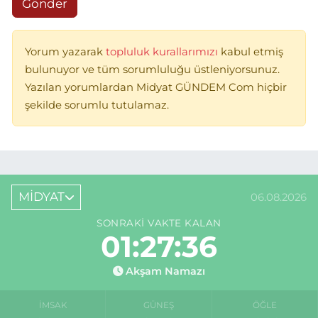
Gönder
Yorum yazarak
topluluk kurallarımızı
kabul etmiş
bulunuyor ve tüm sorumluluğu üstleniyorsunuz.
Yazılan yorumlardan Midyat GÜNDEM Com hiçbir
şekilde sorumlu tutulamaz.
MİDYAT
06.08.2026
SONRAKI VAKTE KALAN
01:27:36
Akşam Namazı
İMSAK
GÜNEŞ
ÖĞLE