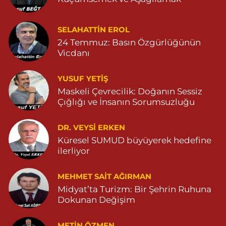
0 (482) 591 25 17
Yol Tarifi Al
Dara Eczanesi
SELAHATTIN EROL
24 Temmuz: Basın Özgürlüğünün
NUR MAHALLESİ VALİ OZAN CADDESİ DIŞ KAPI NO:122G
DEVLET HASTANESİ KARŞISI (DİYARBAKIR YOLU CEPHESİ)
Vicdanı
04822125304
0 (482) 212 53 04
Yol Tarifi Al
YUSUF YETİŞ
Maskeli Çevrecilik: Doğanın Sessiz
Özdemir Eczanesi
Çığlığı ve İnsanın Sorumsuzluğu
YENİ MAHALLE 3086 SOKAK NO:4 3 04825413121
DR. VEYSI ERKEN
0 (482) 541 31 21
Yol Tarifi Al
Küresel SUMUD büyüyerek hedefine
ilerliyor
MEHMET SAIT AĞIRMAN
Midyat’ta Turizm: Bir Şehrin Ruhuna
Dokunan Değişim
METIN ÖZMEN