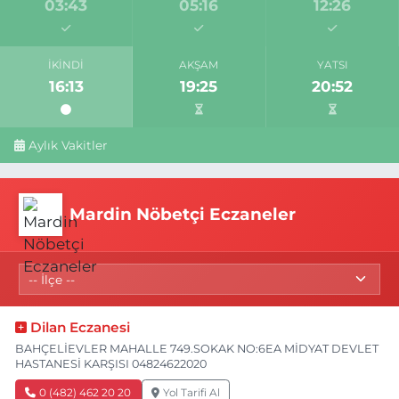
03:43
05:16
12:26
İKINDI
AKŞAM
YATSI
16:13
19:25
20:52
Aylık Vakitler
Mardin Nöbetçi Eczaneler
Dilan Eczanesi
BAHÇELİEVLER MAHALLE 749.SOKAK NO:6EA MİDYAT DEVLET
HASTANESİ KARŞISI 04824622020
0 (482) 462 20 20
Yol Tarifi Al