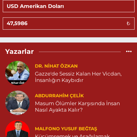
0 (530) 326 46 12
Yol Tarifi Al
Gündüz Eczanesi
₺
BAHÇEBAŞI MAHALLESİ SELAHADDİN EYYÜBİ CADDE NO:39 B
04823812323
0 (482) 381 23 23
Yol Tarifi Al
Yazarlar
Aksoy Eczanesi
KAPLAN MAH. MARDİN CAD. NO:21 A 04825030197
DR. NIHAT ÖZKAN
Gazze'de Sessiz Kalan Her Vicdan,
0 (482) 503 01 97
Yol Tarifi Al
İnsanlığın Kaybıdır
Hayat Eczanesi
ABDURRAHIM ÇELİK
GÜNDOĞAN MAHALLESİ STAD CADDESİ NO:36 A 05380544155
Masum Ölümler Karşısında İnsan
0 (538) 054 41 55
Yol Tarifi Al
Nasıl Ayakta Kalır?
Huzur Eczanesi
MALFONO YUSUF BEĞTAŞ
GÜL MAHALLESİ VATAN CADDE NO:4A 04825912517
Küçümsemek ve Aşağılamak