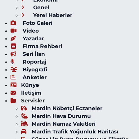
Genel
Yerel Haberler
Foto Galeri
Video
Yazarlar
Firma Rehberi
Seri İlan
Röportaj
Biyografi
Anketler
Künye
İletişim
Servisler
Mardin Nöbetçi Eczaneler
Mardin Hava Durumu
Mardin Namaz Vakitleri
Mardin Trafik Yoğunluk Haritası