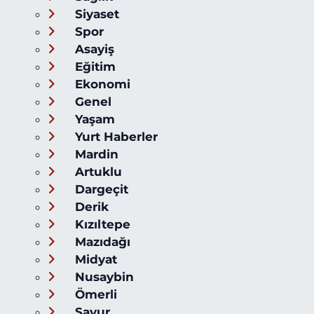
Siyaset
Spor
Asayiş
Eğitim
Ekonomi
Genel
Yaşam
Yurt Haberler
Mardin
Artuklu
Dargeçit
Derik
Kızıltepe
Mazıdağı
Midyat
Nusaybin
Ömerli
Savur