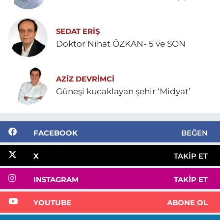
SEDAT ERİŞ
Doktor Nihat ÖZKAN- 5 ve SON
AZIZ DEVRIMCI
Güneşi kucaklayan şehir ‘Midyat’
FACEBOOK
BEĞEN
X
TAKIP ET
INSTAGRAM
TAKIP ET
YOUTUBE
ABONE OL