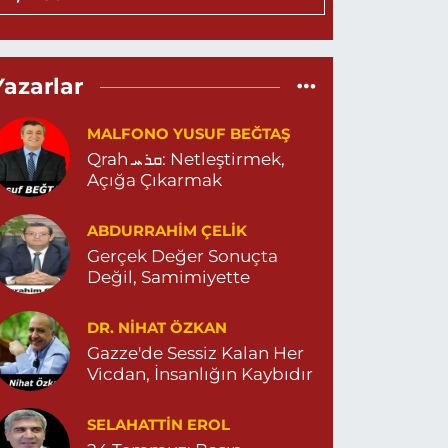
0 (482) 212 25 76
Yol Tarifi Al
Eylül Eczanesi
Yazarlar
EPEBAŞI MAHALLE 655 SOKAK NO:35 D MİGROS
ESKİ CAREFOURSA ) ARKASI ZERGAN ASM
ARŞISI MEHMET SİNCAR PARKI YANI ZERGAN
MALFONO YUSUF BEĞTAŞ
İLE HEKİMLİĞİ KARŞISI 04823121313
Qrah ܩܪܚ: Netleştirmek,
0 (482) 312 13 13
Yol Tarifi Al
Açığa Çıkarmak
Tema Eczanesi
ABDURRAHIM ÇELİK
TATÜRK MAHALLESİ NUSAYBİN CADDE NO:1 E
Gerçek Değer Sonuçta
USAYBİN CD. ÖZEL İPEKYOLU HASTANESİ YANI
Değil, Samimiyette
4823122920
0 (482) 312 29 20
Yol Tarifi Al
DR. NIHAT ÖZKAN
Gazze'de Sessiz Kalan Her
Menal Eczanesi
Vicdan, İnsanlığın Kaybıdır
ELAHADDİN EYYUBİ MAHALLE LOZAN CADDE
O:7 B 04824151501
SELAHATTIN EROL
0 (482) 415 15 01
Yol Tarifi Al