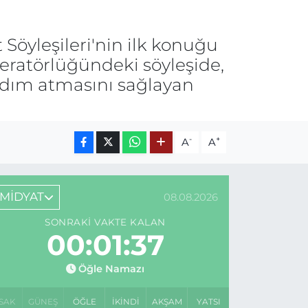
Söyleşileri'nin ilk konuğu
deratörlüğündeki söyleşide,
a adım atmasını sağlayan
-
+
A
A
MİDYAT
08.08.2026
SONRAKI VAKTE KALAN
00:01:37
Öğle Namazı
SAK
GÜNEŞ
ÖĞLE
İKINDI
AKŞAM
YATSI