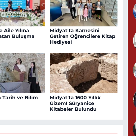
 Aile Yılına
Midyat'ta Karnesini
atan Buluşma
Getiren Öğrencilere Kitap
Hediyesi
 Tarih ve Bilim
Midyat’ta 1600 Yıllık
Gizem! Süryanice
Kitabeler Bulundu