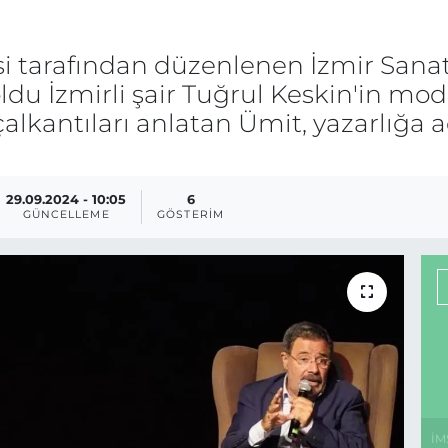
i tarafından düzenlenen İzmir Sanat 
ldu İzmirli şair Tuğrul Keskin'in mo
 çalkantıları anlatan Ümit, yazarlığ
29.09.2024 - 10:05
6
GÜNCELLEME
GÖSTERIM
İM