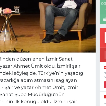
03
afından düzenlenen İzmir Sanat
e yazar Ahmet Ümit oldu. İzmirli şair
deki söyleşide, Türkiye’nin yaşadığı
G
0
, yazarlığa adım atmasını sağlayan
) - Şair ve yazar Ahmet Ümit, İzmir
e Sanat Şube Müdürlüğü'nün
i'nin ilk konuğu oldu. İzmirli şair
C