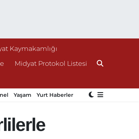
yat Kaymakamlığı
ne
Midyat Protokol Listesi
nel
Yaşam
Yurt Haberler
ilerle