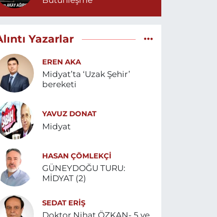
Bütünleşme
Alıntı Yazarlar
EREN AKA
Midyat’ta ‘Uzak Şehir’
bereketi
YAVUZ DONAT
Midyat
HASAN ÇÖMLEKÇİ
GÜNEYDOĞU TURU:
MİDYAT (2)
SEDAT ERİŞ
Doktor Nihat ÖZKAN- 5 ve