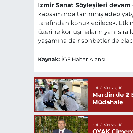
İzmir Sanat Söyleşileri devam
kapsamında tanınmış edebiyatçıl
tarafından konuk edilecek. Etki
üzerine konuşmaların yanı sıra
yaşamına dair sohbetler de olac
Kaynak:
İGF Haber Ajansı
EDITÖRÜN SEÇTIĞI
Mardin'de 2 
Müdahale
EDITÖRÜN SEÇTIĞI
OYAK Çiment