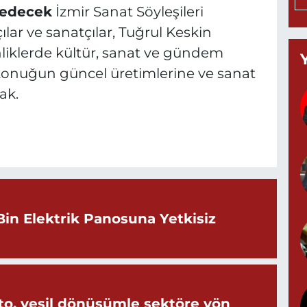
 edecek
İzmir Sanat Söyleşileri
ar ve sanatçılar, Tuğrul Keskin
nliklerde kültür, sanat ve gündem
T
 konuğun güncel üretimlerine ve sanat
(
K
ak.
A
A
N
0
Bin Elektrik Panosuna Yetkisiz
S
N
o, yeşil dönüşümle sektöre yön