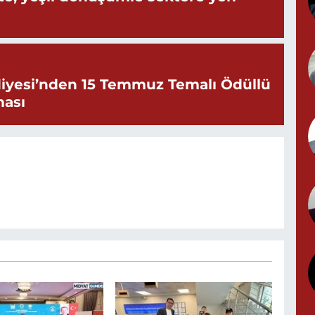
P
N
iyesi’nden 15 Temmuz Temalı Ödüllü
ması
Y
N
B
B
M