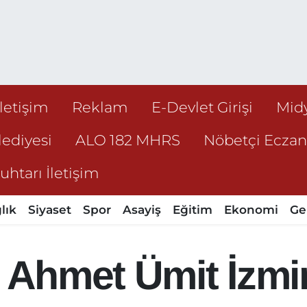
İletişim
Reklam
E-Devlet Girişi
Mid
ediyesi
ALO 182 MHRS
Nöbetçi Ecza
htarı İletişim
lık
Siyaset
Spor
Asayiş
Eğitim
Ekonomi
Ge
 Ahmet Ümit İzmirl