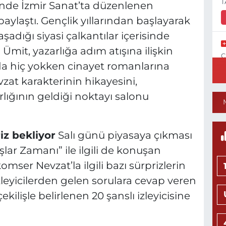
T
nde İzmir Sanat’ta düzenlenen
aylaştı. Gençlik yıllarından başlayarak
şadığı siyasi çalkantılar içerisinde
Ümit, yazarlığa adım atışına ilişkin
C
ında hiç yokken cinayet romanlarına
N
zat karakterinin hikayesini,
lığının geldiği noktayı salonu
1
C
iz bekliyor
Salı günü piyasaya çıkması
P
lar Zamanı” ile ilgili de konuşan
ser Nevzat’la ilgili bazı sürprizlerin
izleyicilerden gelen sorulara cevap veren
N
lişle belirlenen 20 şanslı izleyicisine
M
K
0