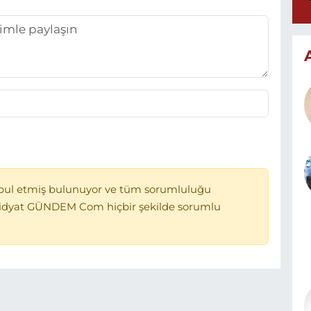
bul etmiş bulunuyor ve tüm sorumluluğu
Midyat GÜNDEM Com hiçbir şekilde sorumlu