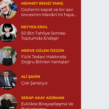
MEHMET REMZI TANIŞ
0 (482) 571 22 34
Yol Tarifi Al
Gözlerini kapat ve bir asır
öncesinin Mardin’ini hayal
et…
REYYEN EROL
50 Bin Tahliye Sonrası
Toplumda Endişe!
MERVE GÜLEN ÖZGÜN
Fizik Tedavi Hakkında
Doğru Bilinen Yanlışlar!
ALI ŞAHİN
Çok Şanslıyız
SERAP AKAY AĞIRMAN
Evlilikte Bireyselleşme Ve