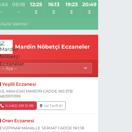
:45
05:18
12:25
16:13
19:23
20:49
Aylık Vakitler
Mardin Nöbetçi Eczaneler
Yeşilli Eczanesi
ÜL MAH ESKİ MARDİN CADDE NO:37B
4825911099
0 (482) 591 10 99
Yol Tarifi Al
Oran Eczanesi
EVİZPINAR MAHALLE SERHAT CADDE NO:18