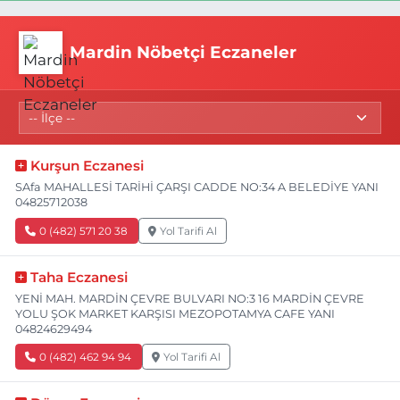
Mardin Nöbetçi Eczaneler
Kurşun Eczanesi
SAfa MAHALLESİ TARİHİ ÇARŞI CADDE NO:34 A BELEDİYE YANI
04825712038
0 (482) 571 20 38
Yol Tarifi Al
Taha Eczanesi
YENİ MAH. MARDİN ÇEVRE BULVARI NO:3 16 MARDİN ÇEVRE
YOLU ŞOK MARKET KARŞISI MEZOPOTAMYA CAFE YANI
04824629494
0 (482) 462 94 94
Yol Tarifi Al