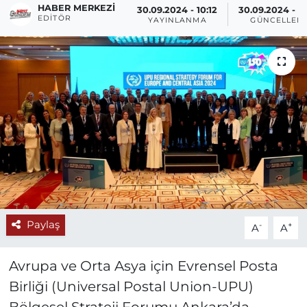
HABER MERKEZI
30.09.2024 - 10:12
30.09.2024 - 1
EDITÖR
YAYINLANMA
GÜNCELLEM
Paylaş
-
+
A
A
Avrupa ve Orta Asya için Evrensel Posta
Birliği (Universal Postal Union-UPU)