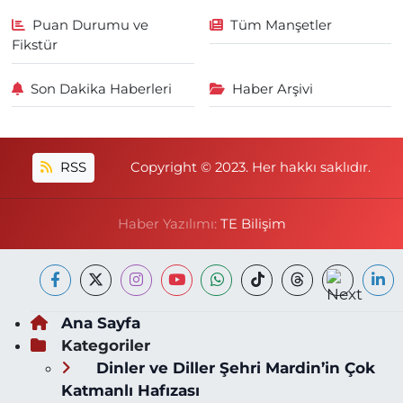
Puan Durumu ve
Tüm Manşetler
Fikstür
Son Dakika Haberleri
Haber Arşivi
RSS
Copyright © 2023. Her hakkı saklıdır.
Haber Yazılımı:
TE Bilişim
Ana Sayfa
Kategoriler
Dinler ve Diller Şehri Mardin’in Çok
Katmanlı Hafızası