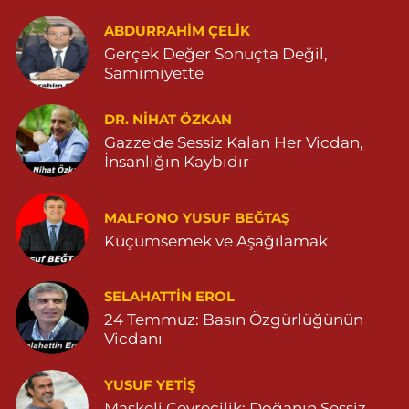
METRE ARKASI YENİ MAHALLE ASM KARŞISI 04823130747
ABDURRAHIM ÇELİK
0 (482) 313 07 47
Yol Tarifi Al
Gerçek Değer Sonuçta Değil,
Samimiyette
Sarohan Eczanesi
ZEYTNPINAR MAHALLESİ ROJ CADDESİ NO:30 A derik devlet
hastanesi karşısı 05425113484
DR. NIHAT ÖZKAN
Gazze'de Sessiz Kalan Her Vicdan,
0 (542) 511 34 84
Yol Tarifi Al
İnsanlığın Kaybıdır
Eymen Eczanesi
POYRAZ MAHALLE MEVLANA SOKAK NO:5A 05343032144
MALFONO YUSUF BEĞTAŞ
Küçümsemek ve Aşağılamak
0 (534) 303 21 44
Yol Tarifi Al
Yeni Eczanesi
SELAHATTIN EROL
YENİ MAHALLE 3086 SOKAK NO:2 4 04825413156
24 Temmuz: Basın Özgürlüğünün
Vicdanı
0 (482) 541 31 56
Yol Tarifi Al
YUSUF YETİŞ
İlknur Eczanesi
Maskeli Çevrecilik: Doğanın Sessiz