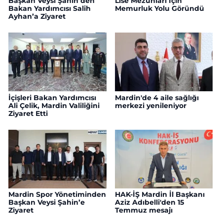
Başkan Veysi Şahin’den
Lise Mezunları İçin
Bakan Yardımcısı Salih
Memurluk Yolu Göründü
Ayhan’a Ziyaret
İçişleri Bakan Yardımcısı
Mardin'de 4 aile sağlığı
Ali Çelik, Mardin Valiliğini
merkezi yenileniyor
Ziyaret Etti
Mardin Spor Yönetiminden
HAK-İŞ Mardin İl Başkanı
Başkan Veysi Şahin’e
Aziz Adıbelli'den 15
Ziyaret
Temmuz mesajı