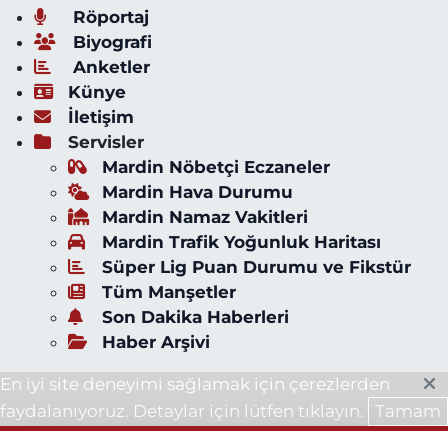
Röportaj
Biyografi
Anketler
Künye
İletişim
Servisler
Mardin Nöbetçi Eczaneler
Mardin Hava Durumu
Mardin Namaz Vakitleri
Mardin Trafik Yoğunluk Haritası
Süper Lig Puan Durumu ve Fikstür
Tüm Manşetler
Son Dakika Haberleri
Haber Arşivi
En iyi site deneyimi sağlamak için çerezlerden
faydalanıyoruz. Detaylar için lütfen tıklayın.
Tamam