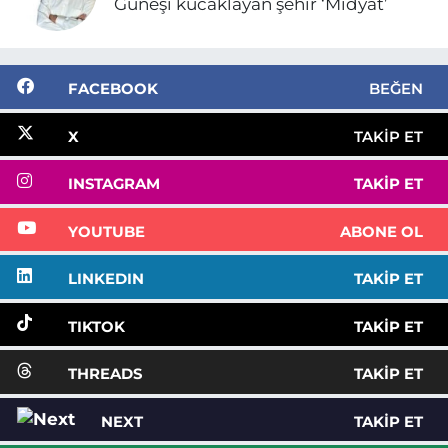
Güneşi kucaklayan şehir ‘Midyat’
FACEBOOK
BEĞEN
X
TAKIP ET
INSTAGRAM
TAKIP ET
YOUTUBE
ABONE OL
LINKEDIN
TAKIP ET
TIKTOK
TAKIP ET
THREADS
TAKIP ET
NEXT
TAKIP ET