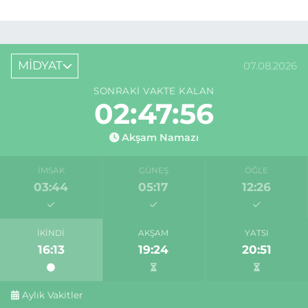
MİDYAT
07.08.2026
SONRAKI VAKTE KALAN
02:47:56
Akşam Namazı
İMSAK
GÜNEŞ
ÖĞLE
03:44
05:17
12:26
İKINDI
AKŞAM
YATSI
16:13
19:24
20:51
Aylık Vakitler