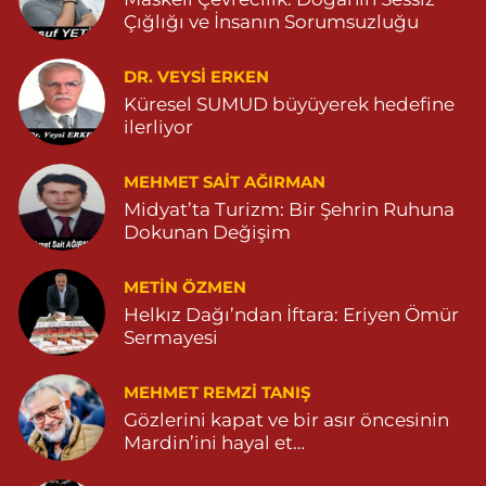
GÜL MAH. VATAN CAD. NO:2A 04825911091
Çığlığı ve İnsanın Sorumsuzluğu
0 (482) 591 10 91
Yol Tarifi Al
DR. VEYSI ERKEN
Turan Eczanesi
Küresel SUMUD büyüyerek hedefine
TEPEBAŞI MAHALLE KISMETLİ CADDE NO:59D SAĞLIK OCAĞI
ilerliyor
YANI 04823813670
0 (482) 381 36 70
Yol Tarifi Al
MEHMET SAIT AĞIRMAN
Midyat’ta Turizm: Bir Şehrin Ruhuna
Dokunan Değişim
METIN ÖZMEN
Helkız Dağı’ndan İftara: Eriyen Ömür
Sermayesi
MEHMET REMZI TANIŞ
Gözlerini kapat ve bir asır öncesinin
Mardin’ini hayal et…