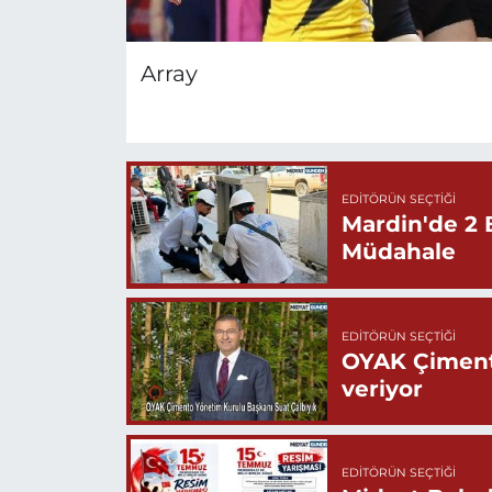
Array
EDITÖRÜN SEÇTIĞI
Mardin'de 2 
Müdahale
EDITÖRÜN SEÇTIĞI
OYAK Çiment
veriyor
EDITÖRÜN SEÇTIĞI