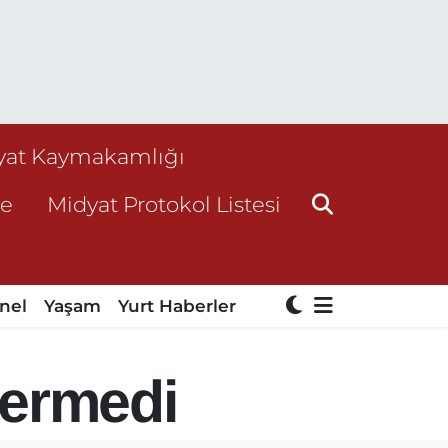
yat Kaymakamlığı
ne
Midyat Protokol Listesi
nel
Yaşam
Yurt Haberler
vermedi