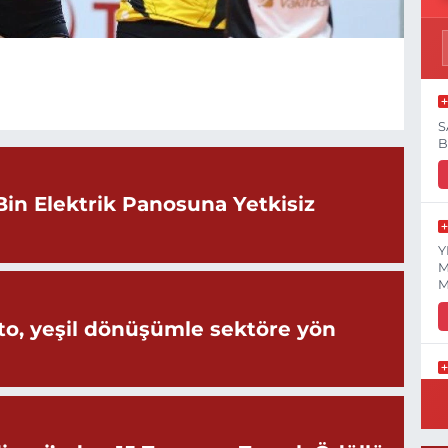
S
B
Bin Elektrik Panosuna Yetkisiz
Y
M
M
o, yeşil dönüşümle sektöre yön
Y
S
Y