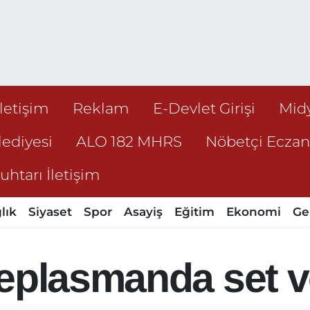
İletişim
Reklam
E-Devlet Girişi
Mid
ediyesi
ALO 182 MHRS
Nöbetçi Ecza
htarı İletişim
lık
Siyaset
Spor
Asayiş
Eğitim
Ekonomi
Ge
deplasmanda set 