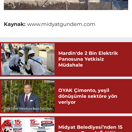
Kaynak:
www.midyatgundem.com
Mardin'de 2 Bin Elektrik
Panosuna Yetkisiz
Müdahale
OYAK Çimento, yeşil
dönüşümle sektöre yön
veriyor
Midyat Belediyesi’nden 15