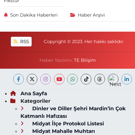
Fikstür
Son Dakika Haberleri
Haber Arşivi
RSS
Copyright © 2023. Her hakkı saklıdır.
Haber Yazılımı:
TE Bilişim
Ana Sayfa
Kategoriler
Dinler ve Diller Şehri Mardin’in Çok
Katmanlı Hafızası
Midyat İlçe Protokol Listesi
Midyat Mahalle Muhtarı