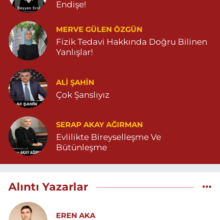
Endişe!
MERVE GÜLEN ÖZGÜN
Fizik Tedavi Hakkında Doğru Bilinen
Yanlışlar!
ALI ŞAHİN
Çok Şanslıyız
SERAP AKAY AĞIRMAN
Evlilikte Bireyselleşme Ve
Bütünleşme
Alıntı Yazarlar
EREN AKA