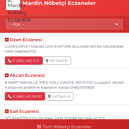
Mardin Nöbetçi Eczaneler
Ozan Eczanesi
CUMHURİYET MAHALLESİ ATATÜRK BULVARI NO:9A HALKBANK
YANI 04824621121
0 (482) 462 11 21
Yol Tarifi Al
Akcan Eczanesi
8 MART MAHALLE İPEK YOLU CADDE NO:10 DD nusaybin devlet
hastanesi poliklinik kapısının karşısı 04824155900
0 (482) 415 59 00
Yol Tarifi Al
Sait Eczanesi
SELAHATTİN EYYUBİ MAH. 1009 SOKAK NO:30A ÜÇYOL
ERDEMLER MARKET ARKASI MEDYA ASM VE ORAL ECZANESİNİ
Tüm Nöbetçi Eczaneler
GEÇTİKTEN SONRA İLK SAĞDAN DÖNÜNCE 200MT İLERDE