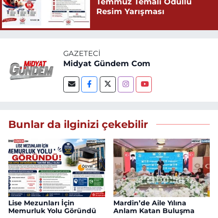
Temmuz Temalı Ödüllü
Resim Yarışması
GAZETECI
Midyat Gündem Com
Bunlar da ilginizi çekebilir
Lise Mezunları İçin
Mardin’de Aile Yılına
Memurluk Yolu Göründü
Anlam Katan Buluşma