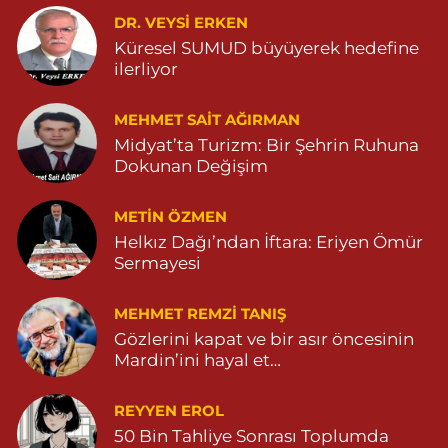
karşısı 04825111747
DR. VEYSI ERKEN
0 (482) 511 17 47
Yol Tarifi Al
Küresel SUMUD büyüyerek hedefine
ilerliyor
Çınarbaş Eczanesi
BAHÇEBAŞI MAHALLESİ HANSEHATUN CADDE NO:120 C
MEHMET SAIT AĞIRMAN
04825911015
Midyat’ta Turizm: Bir Şehrin Ruhuna
0 (482) 591 10 15
Yol Tarifi Al
Dokunan Değişim
METIN ÖZMEN
Helkız Dağı’ndan İftara: Eriyen Ömür
Sermayesi
MEHMET REMZI TANIŞ
Gözlerini kapat ve bir asır öncesinin
Mardin’ini hayal et…
REYYEN EROL
50 Bin Tahliye Sonrası Toplumda