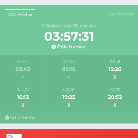
MİDYAT
06.08.2026
SONRAKI VAKTE KALAN
03:57:31
Öğle Namazı
İMSAK
GÜNEŞ
ÖĞLE
03:43
05:16
12:26
İKINDI
AKŞAM
YATSI
16:13
19:25
20:52
Aylık Vakitler