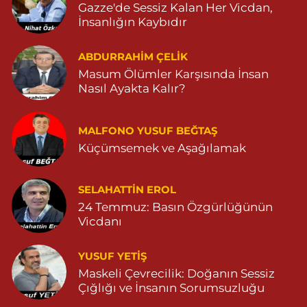
0 (482) 251 34 64
Yol Tarifi Al
Gazze'de Sessiz Kalan Her Vicdan,
İnsanlığın Kaybıdır
Atakan Eczanesi
BAHÇEBAŞI MAH. SELAHATTİN EYYUBİ CAD NO:57 A
ABDURRAHIM ÇELİK
04823812363
Masum Ölümler Karşısında İnsan
Nasıl Ayakta Kalır?
0 (482) 381 23 63
Yol Tarifi Al
Seyhan Eczanesi
MALFONO YUSUF BEĞTAŞ
SEFA MAHALLE Z.ABİDİN ERDEM CADDE NO:23 B 05468034323
Küçümsemek ve Aşağılamak
0 (546) 803 43 23
Yol Tarifi Al
SELAHATTIN EROL
Ömerli Eczanesi
24 Temmuz: Basın Özgürlüğünün
YENİ MAHALLE HASTANE CADDESİ 3086 SOKAK NO:7 2
Vicdanı
04825413333
0 (482) 541 33 33
Yol Tarifi Al
YUSUF YETİŞ
Maskeli Çevrecilik: Doğanın Sessiz
İpek Eczanesi
Çığlığı ve İnsanın Sorumsuzluğu
POYRAZ MAHALLESİ CAMİİ SOKAK NO:28B Başaran market