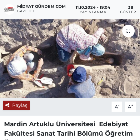
MIDYAT GÜNDEM COM
11.10.2024 - 19:04
38
GAZETECI
YAYINLANMA
GÖSTERI
Paylaş
-
+
A
A
Mardin Artuklu Üniversitesi Edebiyat
Fakültesi Sanat Tarihi Bölümü Öğretim