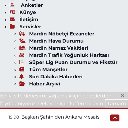
Anketler
Künye
İletişim
Servisler
Mardin Nöbetçi Eczaneler
Mardin Hava Durumu
Mardin Namaz Vakitleri
Mardin Trafik Yoğunluk Haritası
Süper Lig Puan Durumu ve Fikstür
Tüm Manşetler
Son Dakika Haberleri
Haber Arşivi
En iyi site deneyimi sağlamak için çerezlerden
faydalanıyoruz. Detaylar için lütfen tıklayın.
Tamam
Başkan Şahin’den Ankara Mesaisi
19:08