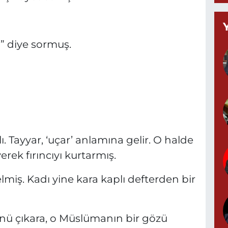
” diye sormuş.
Y
M
A
Z
d
ı. Tayyar, ‘uçar’ anlamına gelir. O halde
rek fırıncıyı kurtarmış.
miş. Kadı yine kara kaplı defterden bir
P
0
nü çıkara, o Müslümanın bir gözü