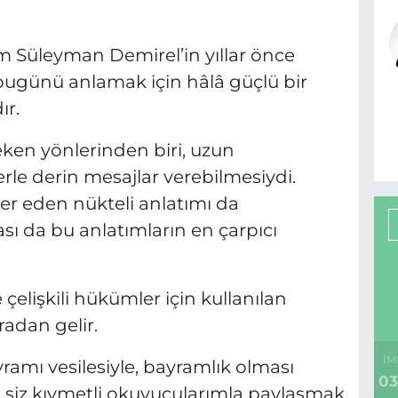
 Süleyman Demirel’in yıllar önce
, bugünü anlamak için hâlâ güçlü bir
ır.
eken yönlerinden biri, uzun
rle derin mesajlar verebilmesiydi.
yer eden nükteli anlatımı da
ası da bu anlatımların en çarpıcı
 çelişkili hükümler için kullanılan
radan gelir.
İM
mı vesilesiyle, bayramlık olması
03
k siz kıymetli okuyucularımla paylaşmak