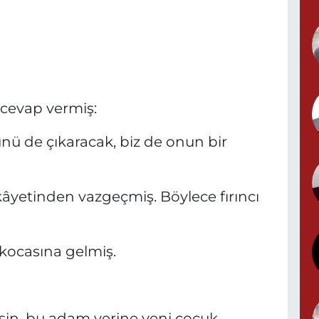
Y
 cevap vermiş:
G
ünü de çıkaracak, biz de onun bir
T
yetinden vazgeçmiş. Böylece fırıncı
S
kocasına gelmiş.
sin, bu adam yerine yeni çocuk