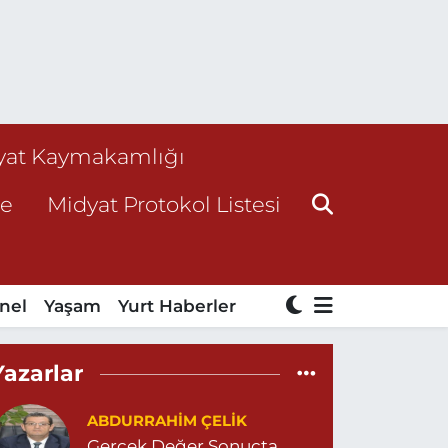
yat Kaymakamlığı
ne
Midyat Protokol Listesi
nel
Yaşam
Yurt Haberler
Yazarlar
ABDURRAHIM ÇELİK
Gerçek Değer Sonuçta