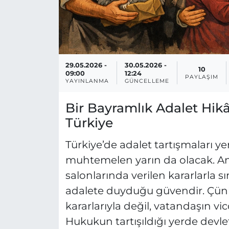
29.05.2026 -
30.05.2026 -
10
09:00
12:24
PAYLAŞIM
YAYINLANMA
GÜNCELLEME
Bir Bayramlık Adalet Hikâ
Türkiye
Türkiye’de adalet tartışmaları ye
muhtemelen yarın da olacak. 
salonlarında verilen kararlarla sı
adalete duyduğu güvendir. Çün
kararlarıyla değil, vatandaşın v
Hukukun tartışıldığı yerde devlet 