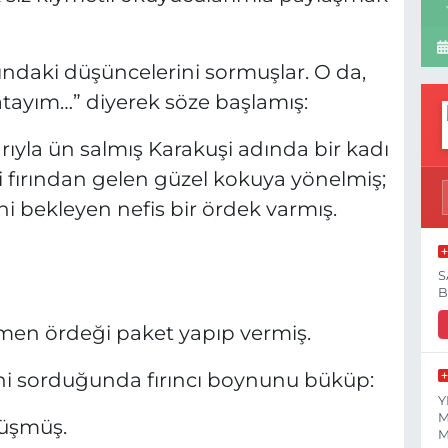
ndaki düşüncelerini sormuşlar. O da,
latayım…” diyerek söze başlamış:
yla ün salmış Karakuşi adında bir kadı
 fırından gelen güzel kokuya yönelmiş;
ini bekleyen nefis bir ördek varmış.
S
B
hemen ördeği paket yapıp vermiş.
ğini sorduğunda fırıncı boynunu büküp:
Y
M
nüşmüş.
M