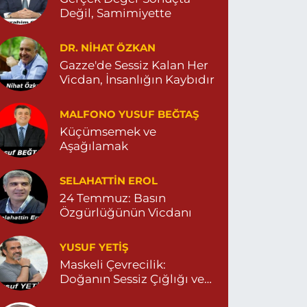
Değil, Samimiyette
DR. NIHAT ÖZKAN
Gazze'de Sessiz Kalan Her
Vicdan, İnsanlığın Kaybıdır
MALFONO YUSUF BEĞTAŞ
Küçümsemek ve
Aşağılamak
SELAHATTIN EROL
24 Temmuz: Basın
Özgürlüğünün Vicdanı
YUSUF YETİŞ
Maskeli Çevrecilik:
Doğanın Sessiz Çığlığı ve
İnsanın Sorumsuzluğu