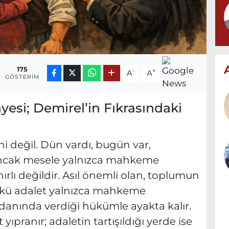
175
-
+
A
A
GÖSTERIM
yesi; Demirel’in Fıkrasındaki
ni değil. Dün vardı, bugün var,
Ancak mesele yalnızca mahkeme
nırlı değildir. Asıl önemli olan, toplumun
kü adalet yalnızca mahkeme
icdanında verdiği hükümle ayakta kalır.
yıpranır; adaletin tartışıldığı yerde ise