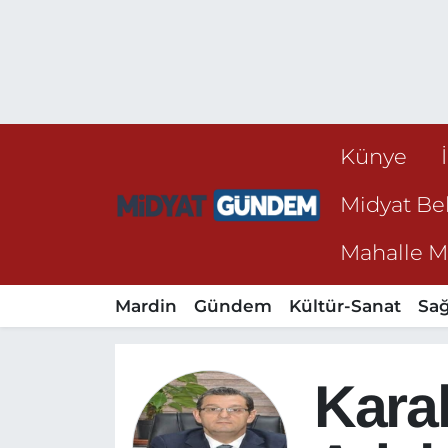
Künye
Midyat Bel
Mahalle Mu
Mardin
Gündem
Kültür-Sanat
Sağ
Kara