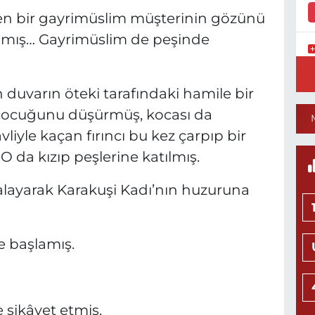
iren bir gayrimüslim müşterinin gözünü
amış… Gayrimüslim de peşinde
Y
S
Y
duvarın öteki tarafındaki hamile bir
çocuğunu düşürmüş, kocası da
vliyle kaçan fırıncı bu kez çarpıp bir
O da kızıp peşlerine katılmış.
N
H
alayarak Karakuşi Kadı’nın huzuruna
L
0
e başlamış.
Ö
M
H
 şikâyet etmiş.
0