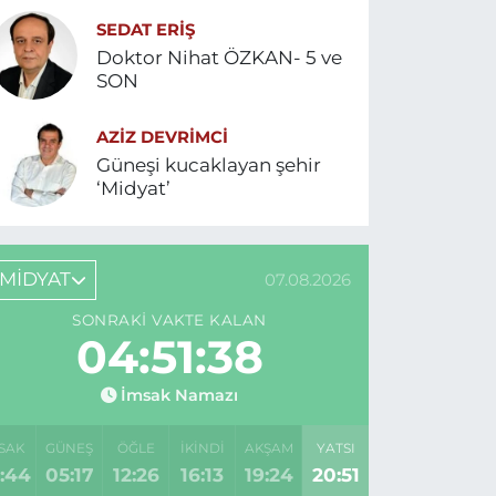
SEDAT ERİŞ
Doktor Nihat ÖZKAN- 5 ve
SON
AZIZ DEVRIMCI
Güneşi kucaklayan şehir
‘Midyat’
MİDYAT
07.08.2026
SONRAKI VAKTE KALAN
04:51:38
İmsak Namazı
SAK
GÜNEŞ
ÖĞLE
İKINDI
AKŞAM
YATSI
:44
05:17
12:26
16:13
19:24
20:51