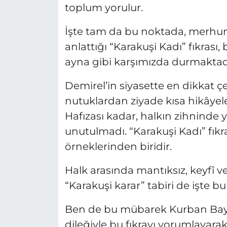
toplum yorulur.
İşte tam da bu noktada, merhum
anlattığı “Karakuşi Kadı” fıkrası
ayna gibi karşımızda durmaktad
Demirel’in siyasette en dikkat ç
nutuklardan ziyade kısa hikâyele
Hafızası kadar, halkın zihninde 
unutulmadı. “Karakuşi Kadı” fıkr
örneklerinden biridir.
Halk arasında mantıksız, keyfî ve
“Karakuşi karar” tabiri de işte bu
Ben de bu mübarek Kurban Bayra
dileğiyle bu fıkrayı yorumlayara