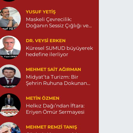
Yeni Eczanesi
YUSUF YETİŞ
ENİ MAHALLE 3086 SOKAK NO:2 4 04825413156
Maskeli Çevrecilik:
0 (482) 541 31 56
Yol Tarifi Al
Doğanın Sessiz Çığlığı ve
İnsanın Sorumsuzluğu
İlknur Eczanesi
DR. VEYSI ERKEN
ÜL MAH. VATAN CAD. NO:2A 04825911091
Küresel SUMUD büyüyerek
hedefine ilerliyor
0 (482) 591 10 91
Yol Tarifi Al
MEHMET SAIT AĞIRMAN
Turan Eczanesi
Midyat’ta Turizm: Bir
EPEBAŞI MAHALLE KISMETLİ CADDE NO:59D
Şehrin Ruhuna Dokunan
AĞLIK OCAĞI YANI 04823813670
Değişim
0 (482) 381 36 70
Yol Tarifi Al
METIN ÖZMEN
Helkız Dağı’ndan İftara:
Eriyen Ömür Sermayesi
MEHMET REMZI TANIŞ