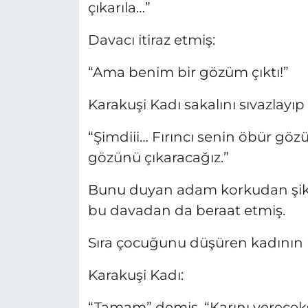
çıkarıla…”
Davacı itiraz etmiş:
“Ama benim bir gözüm çıktı!”
Karakuşi Kadı sakalını sıvazlayıp
“Şimdiii… Fırıncı senin öbür göz
gözünü çıkaracağız.”
Bunu duyan adam korkudan şikâ
bu davadan da beraat etmiş.
Sıra çocuğunu düşüren kadının 
Karakuşi Kadı:
“Tamam” demiş, “Karını verecek