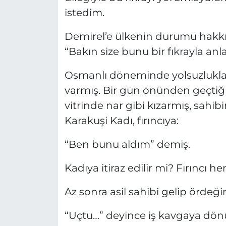
istedim.
Demirel’e ülkenin durumu hakkı
“Bakın size bunu bir fıkrayla an
Osmanlı döneminde yolsuzlukları
varmış. Bir gün önünden geçtiği
vitrinde nar gibi kızarmış, sahib
Karakuşi Kadı, fırıncıya:
“Ben bunu aldım” demiş.
Kadıya itiraz edilir mi? Fırıncı 
Az sonra asil sahibi gelip örde
“Uçtu…” deyince iş kavgaya dö