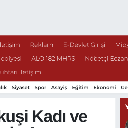
İletişim
Reklam
E-Devlet Girişi
Mid
ediyesi
ALO 182 MHRS
Nöbetçi Ecza
htarı İletişim
lık
Siyaset
Spor
Asayiş
Eğitim
Ekonomi
Ge
kuşi Kadı ve