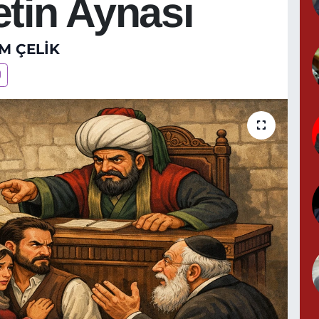
etin Aynası
M ÇELİK