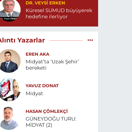
DR. VEYSI ERKEN
Küresel SUMUD büyüyerek
hedefine ilerliyor
Alıntı Yazarlar
EREN AKA
Midyat’ta ‘Uzak Şehir’
bereketi
YAVUZ DONAT
Midyat
HASAN ÇÖMLEKÇİ
GÜNEYDOĞU TURU:
MİDYAT (2)