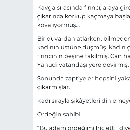
Kavga sırasında fırıncı, araya g
çıkarınca korkup kaçmaya başl
kovalıyormuş…
Bir duvardan atlarken, bilmeden 
kadının üstüne düşmüş. Kadın 
fırıncının peşine takılmış. Can ha
Yahudi vatandaşı yere devirmiş. 
Sonunda zaptiyeler hepsini yak
çıkarmışlar.
Kadı sırayla şikâyetleri dinlemey
Ördeğin sahibi:
“Bu adam ördeğimi hiç etti” diye