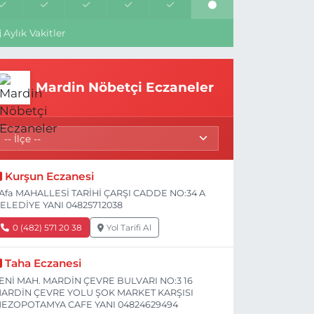
Aylık Vakitler
Mardin Nöbetçi Eczaneler
Kurşun Eczanesi
Afa MAHALLESİ TARİHİ ÇARŞI CADDE NO:34 A
ELEDİYE YANI 04825712038
0 (482) 571 20 38
Yol Tarifi Al
Taha Eczanesi
ENİ MAH. MARDİN ÇEVRE BULVARI NO:3 16
ARDİN ÇEVRE YOLU ŞOK MARKET KARŞISI
EZOPOTAMYA CAFE YANI 04824629494