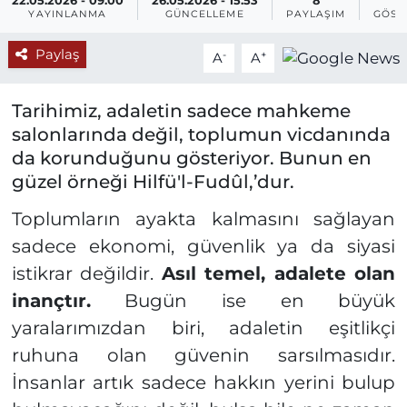
22.05.2026 - 09:00
26.05.2026 - 15:53
8
1
YAYINLANMA
GÜNCELLEME
PAYLAŞIM
GÖST
Paylaş
-
+
A
A
Tarihimiz, adaletin sadece mahkeme
salonlarında değil, toplumun vicdanında
da korunduğunu gösteriyor. Bunun en
güzel örneği Hilfü'l-Fudûl,’dur.
Toplumların ayakta kalmasını sağlayan
sadece ekonomi, güvenlik ya da siyasi
istikrar değildir.
Asıl temel, adalete olan
inançtır.
Bugün ise en büyük
yaralarımızdan biri, adaletin eşitlikçi
ruhuna olan güvenin sarsılmasıdır.
İnsanlar artık sadece hakkın yerini bulup