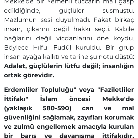
Mekke’de bir Yemenli tüccarın malı gasp
edildiğinde, güçlüler susmuştu.
Mazlumun sesi duyulmadı. Fakat birkaç
insan, çıkarını değil hakkı seçti. Kabile
bağlarını değil vicdanlarını öne koydu.
Böylece Hılful Fudûl kuruldu. Bir grup
insan ayağa kalktı ve tarihe şu notu düştü:
Adalet, güçlülerin lütfu değil; insanlığın
ortak görevidir.
Erdemliler Topluluğu" veya "Faziletliler
İttifakı" İslam öncesi Mekke'de
(yaklaşık 580-590) can ve mal
güvenliğini sağlamak, zayıfları korumak
ve zulmü engellemek amacıyla kurulan
bir barış ve dayanışma ittifakıdır.