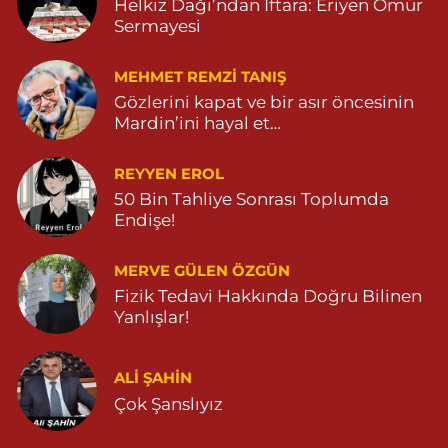
Helkız Dağı’ndan İftara: Eriyen Ömür
0 (482) 571 22 34
Yol Tarifi Al
Sermayesi
MEHMET REMZI TANIŞ
Gözlerini kapat ve bir asır öncesinin
Mardin’ini hayal et…
REYYEN EROL
50 Bin Tahliye Sonrası Toplumda
Endişe!
MERVE GÜLEN ÖZGÜN
Fizik Tedavi Hakkında Doğru Bilinen
Yanlışlar!
ALI ŞAHİN
Çok Şanslıyız