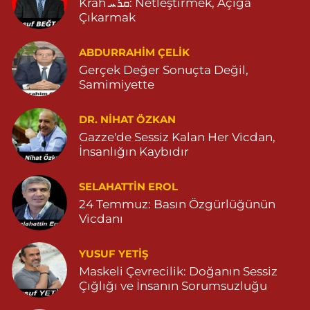
Krah ܩܪܚ: Netleştirmek, Açığa
Çıkarmak
ABDURRAHIM ÇELİK
Gerçek Değer Sonuçta Değil,
Samimiyette
DR. NIHAT ÖZKAN
Gazze'de Sessiz Kalan Her Vicdan,
İnsanlığın Kaybıdır
SELAHATTIN EROL
24 Temmuz: Basın Özgürlüğünün
Vicdanı
YUSUF YETİŞ
Maskeli Çevrecilik: Doğanın Sessiz
Çığlığı ve İnsanın Sorumsuzluğu