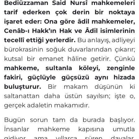
Bediüzzaman Said Nursî mahkemeleri
tarif ederken çok derin bir noktaya
işaret eder: Ona göre âdil mahkemeler,
Cenâb-ı Hakk’ın Hak ve Âdil isimlerinin
tecellî ettiği yerlerdir.
Bu anlayış, adliyeyi
bürokrasinin soğuk duvarlarından çıkarır;
kutsal bir emanet hâline getirir. Çünkü
mahkeme, sultanla köleyi, zenginle
fakiri, güçlüyle güçsüzü aynı hizada
buluşturur.
Bir makam düşünün ki
saltanattan daha üstün sayılsın; işte o,
gerçek adaletin makamıdır.
Bugün sorun tam da burada başlıyor.
İnsanlar mahkeme kapısına umutla
gidiyor ama yıllarca süren davalar,