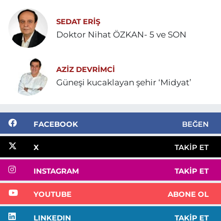
SEDAT ERİŞ
Doktor Nihat ÖZKAN- 5 ve SON
AZIZ DEVRIMCI
Güneşi kucaklayan şehir ‘Midyat’
FACEBOOK
BEĞEN
X
TAKIP ET
INSTAGRAM
TAKIP ET
YOUTUBE
ABONE OL
LINKEDIN
TAKIP ET