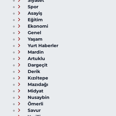
Siyaset
Spor
Asayiş
Eğitim
Ekonomi
Genel
Yaşam
Yurt Haberler
Mardin
Artuklu
Dargeçit
Derik
Kızıltepe
Mazıdağı
Midyat
Nusaybin
Ömerli
Savur