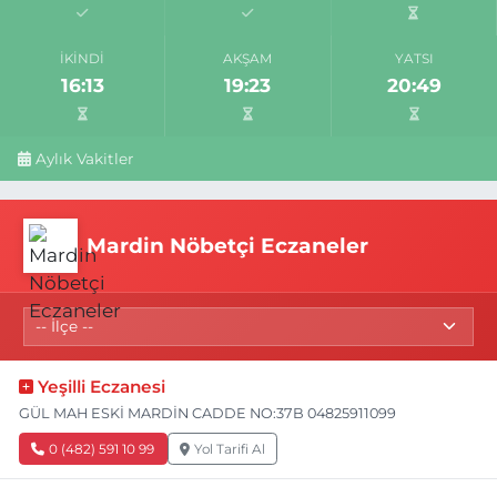
İKINDI
AKŞAM
YATSI
16:13
19:23
20:49
Aylık Vakitler
Mardin Nöbetçi Eczaneler
Yeşilli Eczanesi
GÜL MAH ESKİ MARDİN CADDE NO:37B 04825911099
0 (482) 591 10 99
Yol Tarifi Al