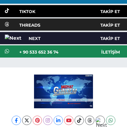
TIKTOK
TAKIP ET
THREADS
TAKIP ET
NEXT
TAKIP ET
+ 90 533 652 36 74
İLETIŞIM