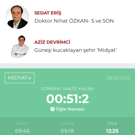
SEDAT ERİŞ
Doktor Nihat ÖZKAN- 5 ve SON
AZIZ DEVRIMCI
Güneşi kucaklayan şehir ‘Midyat’
MİDYAT
08.08.2026
SONRAKI VAKTE KALAN
00:51:2
Öğle Namazı
İMSAK
GÜNEŞ
ÖĞLE
03:45
05:18
12:25