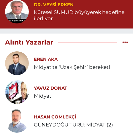
DR. VEYSI ERKEN
Küresel SUMUD büyüyerek hedefine
ilerliyor
Alıntı Yazarlar
EREN AKA
Midyat’ta ‘Uzak Şehir’ bereketi
YAVUZ DONAT
Midyat
HASAN ÇÖMLEKÇİ
GÜNEYDOĞU TURU: MİDYAT (2)