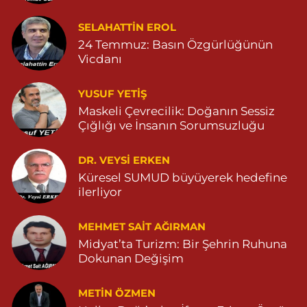
Demhat Eczanesi
SELAHATTIN EROL
POYRAZ MAHALLE MARDİN-DİYARBAKIR CADDE NO:94B
24 Temmuz: Basın Özgürlüğünün
04825112785
Vicdanı
0 (482) 511 27 85
Yol Tarifi Al
YUSUF YETİŞ
Ömerli Eczanesi
Maskeli Çevrecilik: Doğanın Sessiz
Çığlığı ve İnsanın Sorumsuzluğu
YENİ MAHALLE HASTANE CADDESİ 3086 SOKAK NO:7 2
04825413333
0 (482) 541 33 33
Yol Tarifi Al
DR. VEYSI ERKEN
Küresel SUMUD büyüyerek hedefine
ilerliyor
Büşra Eczanesi
BAHÇEBAŞI MAHALLESİ 1 MAYIS BULVARI NO:21 BAHÇEBAŞI
SAĞLIK OCAĞI YANI 04823812379
MEHMET SAIT AĞIRMAN
Midyat’ta Turizm: Bir Şehrin Ruhuna
0 (482) 381 23 79
Yol Tarifi Al
Dokunan Değişim
Yavuz Eczanesi
METIN ÖZMEN
MARDİN CADDE NO:20A 04825712234