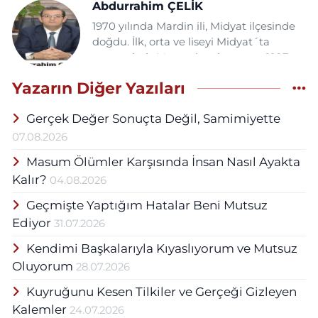
Abdurrahim ÇELİK
1970 yılında Mardin ili, Midyat ilçesinde
doğdu. İlk, orta ve liseyi Midyat´ta
tamamladı. Memuriyet hayatına 1997
Yılında Midyat Fatih İlköğretim
Yazarın Diğer Yazıları
okulunda Sınıf öğretmeni olarak
başladı.Aynı okulda Bilgisayar
Gerçek Değer Sonuçta Değil, Samimiyette
öğretmenliği ve idarecilik yaptıktan
sonra Beş yıl Mardin İl Milli Eğitim
07.08.2026
Müdürülüğünde İl Koordinatörü ve 2007
Masum Ölümler Karşısında İnsan Nasıl Ayakta
Yılından itibaren İlçe Milli Eğitim
Kalır?
04.08.2026
Müdürülüğünde İlçe Bilişim
Koordinatörü olarak görev yaptı.2019
Geçmişte Yaptığım Hatalar Beni Mutsuz
Aralık ayında kurumlararası geçiş ile
Ediyor
31.07.2026
Midyat Belediyesine Başkan Yardımcısı
olarak atandı. Milli Eğitim Bakanlığı
Kendimi Başkalarıyla Kıyaslıyorum ve Mutsuz
bünyesinde çalıştığı 22 yıl boyunca
Oluyorum
28.07.2026
Ulusal ve Uluslararası birçok
Kuyruğunu Kesen Tilkiler ve Gerçeği Gizleyen
sempozyum,fuar,seminer,zirve ve
konferanslara katıldı.Beşyüzden fazla
Kalemler
24.07.2026